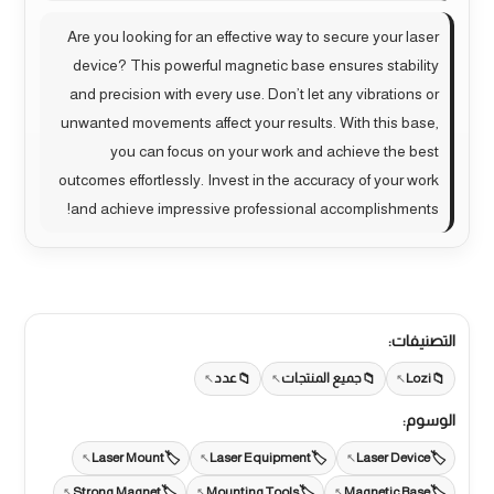
Are you looking for an effective way to secure your laser
device? This powerful magnetic base ensures stability
and precision with every use. Don’t let any vibrations or
unwanted movements affect your results. With this base,
you can focus on your work and achieve the best
outcomes effortlessly. Invest in the accuracy of your work
and achieve impressive professional accomplishments!
التصنيفات:
Lozi
جميع المنتجات
عدد
الوسوم:
Laser Mount
Laser Equipment
Laser Device
Strong Magnet
Mounting Tools
Magnetic Base