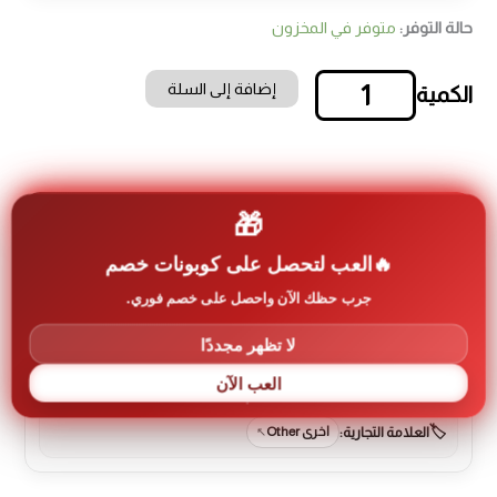
حالة التوفر:
متوفر في المخزون
إضافة إلى السلة
كمية
قاعدة
مغناطيس
لتثبيت
جهاز
🎁
الليزر
العب لتحصل على كوبونات خصم
جرب حظك الآن واحصل على خصم فوري.
معلومات إضافية عن المنتج
لا تظهر مجددًا
رمز المنتج:
Lozi-0008
العب الآن
العلامة التجارية:
اخرى Other