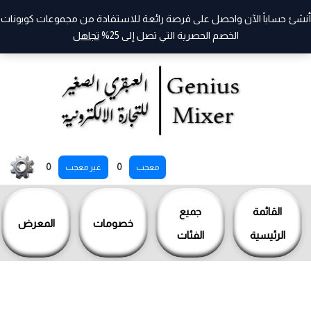
أنشئ حساباً الآن واحصل على فرصة رائعة للاستفادة من مجموعات كوبونات
الخصم الحصرية التي تصل إلى 25%
تجاهل
خطي
0
0
معجب
غير معجب
لى
لمحتوى
القائمة
جميع
خصومات
المعرض
الرئيسية
الفئات