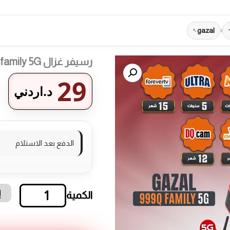
gazal
›
رسيفر غزال 999Q family 5G
29
د.اردني
الدفع بعد الاستلام
إ
كمية
رسيفر
غزال