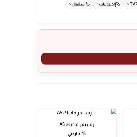
TV
إلكترونيات
استقبال
ريسيفر ماجيك A5
15
د.اردني