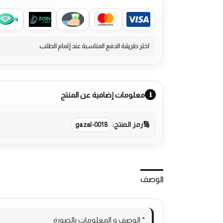
معلومات إضافية عن المنتج
رمز المنتج:
gazal-0018
الوصف
مراجعات (0)
More Products
* الوصف و المعلومات بالصورة