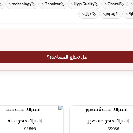
technology
Receiver
High Quality
Ghazal
ية
رسيفر
غزال
هل تحتاج للمساعدة؟
اشتراك ميجو 6 شهور
اشتراك ميجو سنة