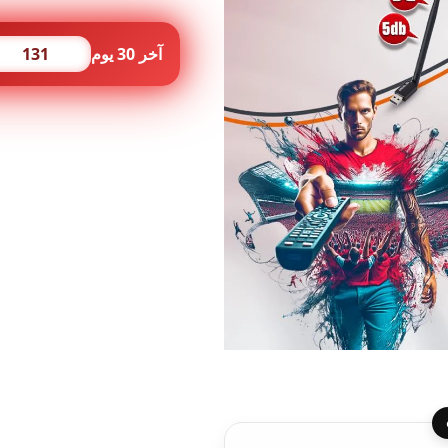
999Q
family
5G
آخر 30 يوم
131