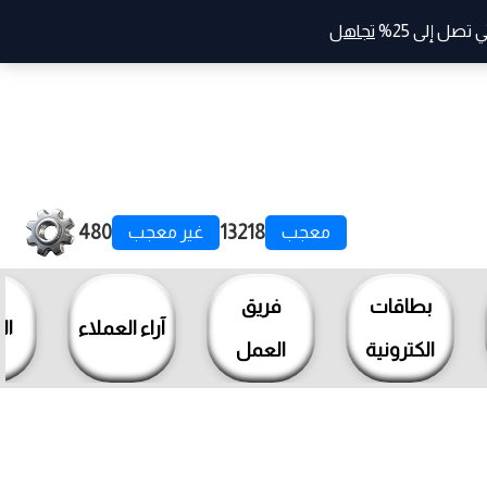
صل إلى 25%
تجاهل
480
13218
معجب
غير معجب
بطاقات
فريق
آراء العملاء
ال
الكترونية
العمل