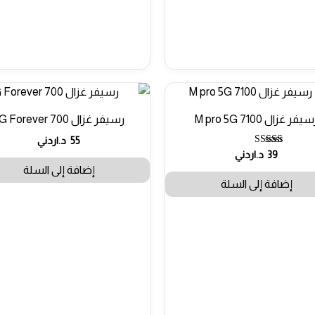
يفر غزال 7100 M pro 5G
رسيفر غزال 700 5G Forever
55
د.اردني
تم التقييم
39
د.اردني
5.00
إضافة إلى السلة
من 5
إضافة إلى السلة