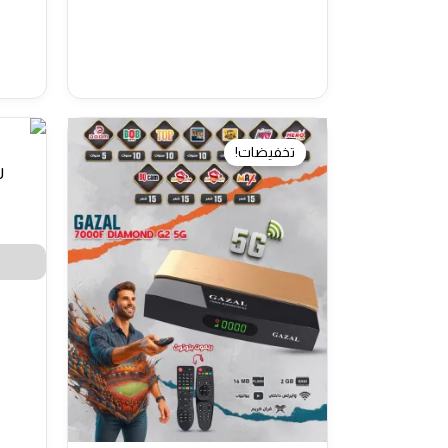
تخفيضات!
رس