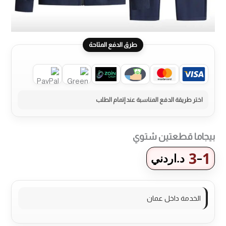
طرق الدفع المتاحة
بيجاما قطعتين شتوي
3
1
–
د.اردني
نطاق
السعر:
من
الخدمة داخل عمان
خلال