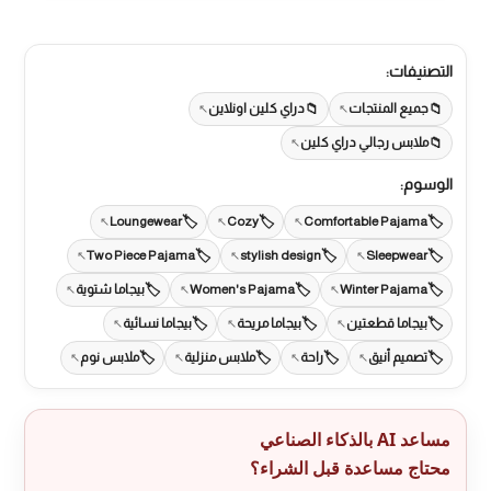
التصنيفات:
جميع المنتجات
دراي كلين اونلاين
ملابس رجالي دراي كلين
الوسوم:
Loungewear
Cozy
Comfortable Pajama
Two Piece Pajama
stylish design
Sleepwear
Winter Pajama
Women's Pajama
بيجاما شتوية
بيجاما قطعتين
بيجاما مريحة
بيجاما نسائية
تصميم أنيق
راحة
ملابس منزلية
ملابس نوم
مساعد AI بالذكاء الصناعي
محتاج مساعدة قبل الشراء؟