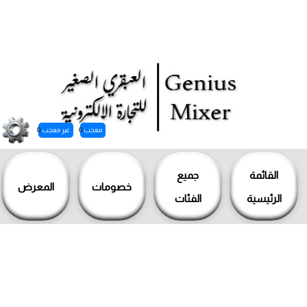
معجب
0
غير معجب
0
خطي
لى
القائمة
جميع
خصومات
المعرض
لمحتوى
الرئيسية
الفئات