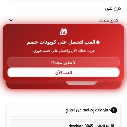
دراي كلين
🎁
العب لتحصل على كوبونات خصم
إضافة إلى السلة
كمية
جرب حظك الآن واحصل على خصم فوري.
بيجاما
قطعتين
لا تظهر مجددًا
شتوي
العب الآن
8
آخر 30 يوم
طلب
معلومات إضافية عن المنتج
رمز المنتج:
dryclean-0045