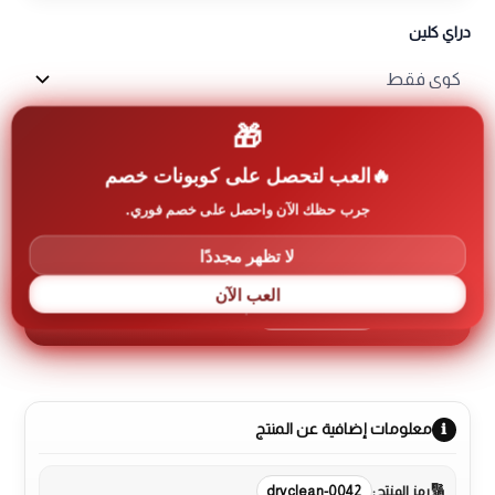
دراي كلين
🎁
العب لتحصل على كوبونات خصم
إضافة إلى السلة
كمية
جرب حظك الآن واحصل على خصم فوري.
كنزة
/
لا تظهر مجددًا
سويتشر
العب الآن
5
آخر 30 يوم
طلب
معلومات إضافية عن المنتج
رمز المنتج:
dryclean-0042