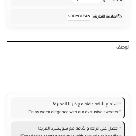
العلامة التجارية:
DRYCLEAN
الوصف
معلومات إضافية
مراجعات (0)
More Products
* استمتع بأناقة دافئة مع كنزتنا المميزة!
* Enjoy warm elegance with our exclusive sweater!
* احصل على الراحة والأناقة مع سويتشرنا الفريد!
* Experience comfort and style with our unique hoodie!