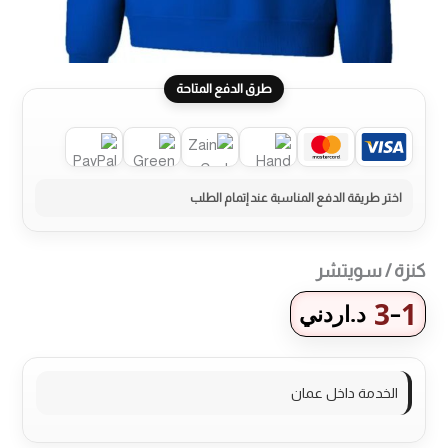
طرق الدفع المتاحة
كنزة / سويتشر
3
1
–
د.اردني
نطاق
السعر:
من
الخدمة داخل عمان
خلال