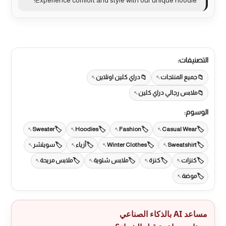
التصنيفات:
جميع المنتجات
دراي كلين اونلاين
ملابس رجالي دراي كلين
الوسوم:
Sweater
Hoodies
Fashion
Casual Wear
Sweatshirt
Winter Clothes
أزياء
سويتشر
كنزات
كنزة
ملابس شتوية
ملابس مريحة
موضة
مساعد AI بالذكاء الصناعي