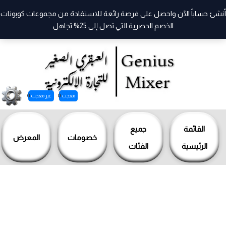
أنشئ حساباً الآن واحصل على فرصة رائعة للاستفادة من مجموعات كوبونات
الخصم الحصرية التي تصل إلى 25%
تجاهل
معجب
0
غير معجب
0
خطي
لى
القائمة
جميع
خصومات
المعرض
لمحتوى
الرئيسية
الفئات