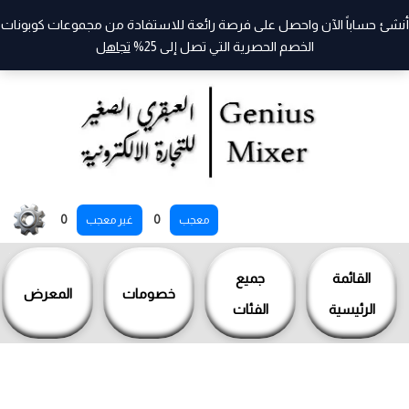
أنشئ حساباً الآن واحصل على فرصة رائعة للاستفادة من مجموعات كوبونات
الخصم الحصرية التي تصل إلى 25%
تجاهل
خطي
0
0
معجب
غير معجب
لى
لمحتوى
القائمة
جميع
خصومات
المعرض
الرئيسية
الفئات