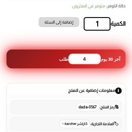
حالة التوفر:
متوفر في المخزون
إضافة إلى السلة
كمية
مكنسة
كارشر
برميل
بسعة
20
4
آخر 30 يوم
طلب
لتر
1800
واط
مع
خاصية
معلومات إضافية عن المنتج
النفخ
رمز المنتج:
dada-0567
العلامة التجارية:
كارتشر karcher