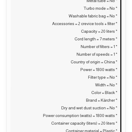
* Metal tube = No
* Turbo mode = No
* Washable fabric bag = No
* Accessories = 2 crevice tools + filter
* Capacity = 20 liters
* Cord length = 7 meters
* Number of filters = 1
* Number of speeds = 1
* Country of origin = China
* Power = 1800 watts
* Filter type = No
* Width = No
* Color = Black
* Brand = Kärcher
* Dry and wet dust suction = No
* Power consumption (watts) = 1800 watts
* Container capacity (liters) = 20 liters
* Container material = Plastic