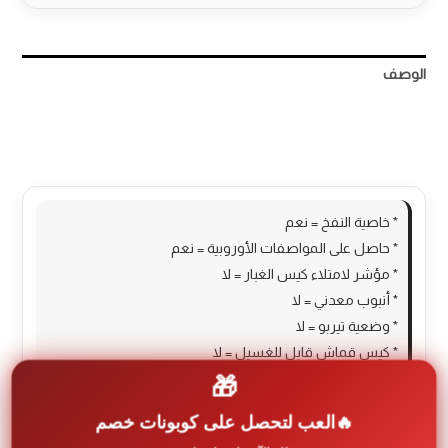
الوصف
مراجعات (0)
More Products
* خاصية النفخ = نعم
* حاصل على المواصفات الأوروبية = نعم
* مؤشر لامتلاء كيس الغبار = لا
* أنبوب معدني = لا
* وضعية تيربو = لا
* كيس قماش قابل للغسيل = لا
🎁
* الإكسسوارات = قطعتين للشقوق + فلتر
* السعة = 20 لتر
العب لتحصل على كوبونات خصم
* طول السلك = 7 متر