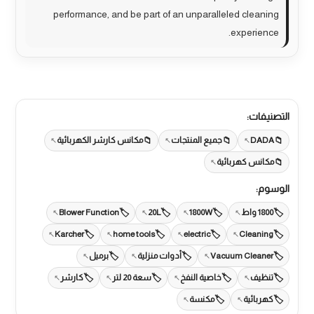
performance, and be part of an unparalleled cleaning
experience.
التصنيفات:
DADA
جميع المنتجات
مكانس كارشر الكهربائية
مكانس كهربائية
الوسوم:
1800 واط
1800W
20L
Blower Function
Karcher
home tools
electric
Cleaning
Vacuum Cleaner
أدوات منزلية
برميل
تنظيف
خاصية النفخ
سعة 20 لتر
كارشر
كهربائية
مكنسة