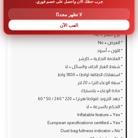
جرب حظك الآن واحصل على خصم فوري.
* عدد الفلاتر = 1
* عدد السرعات = 1
لا تظهر مجددًا
* بلد المنشأ = الصين
العب الآن
* القوة = 1800 واط
* نوع الفلتر = No
* العرض = No
* اللون = أسود
* العلامة التجارية = كارشر
* شفط الغبار الجاف والسائل = لا
* استهلاك الطاقة (واط) = 1800 واط
* سعة الوعاء (لتر) = 20 لتر
* مادة الوعاء = بلاستيك
* جهد التزويد (فولط/هرتز) = 220 * 240 / 50 * 60
* التحكم بالسرعة = لا
* Inflatable feature = Yes
* European specifications certified = Yes
* Dust bag fullness indicator = No