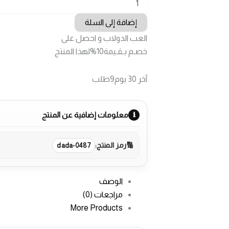
جلاية
صحون
إضافة إلى السلة
بيكو
العب الدولاب و احصل على
6
برامج
خصـم بـقـيمة
10%
لهذا المنتج
3
مرشات
آخر 30 يوم
9
طلب
سلتين
انفيرتر
لون
اسودA++
معلومات إضافية عن المنتج
رمز المنتج:
dada-0487
الوصف
مراجعات (0)
More Products