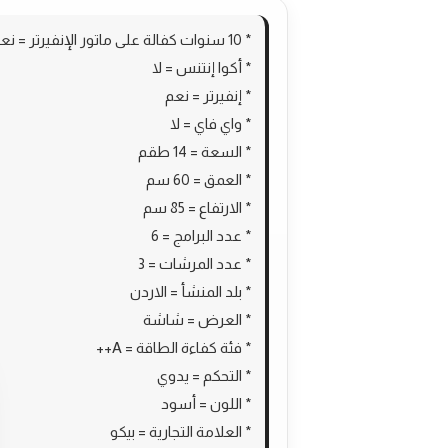
* 10 سنوات كفالة على ماتور الإنفيرتر = نعم
* أكوا إنتنس = لا
* إنفيرتر = نعم
* واي فاي = لا
* السعة = 14 طقم
* العمق = 60 سم
* الارتفاع = 85 سم
* عدد البرامج = 6
* عدد المرشات = 3
* بلد المنشأ = الاردن
* العرض = شاشة
* فئة كفاءة الطاقة = A++
* التحكم = يدوي
* اللون = أسود
* العلامة التجارية = بيكو