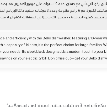
اكتشف قوة الأداء والكفاءة مع غسالة الأطباق بيكو، التي تأتي مع ضمان لمدة 
بسعة 14 طقم، مما يجعلها الخيار المثالي للعائلات الكبيرة. مع 6 برامج م
الأسود يضيف لمسة عصرية لمطبخك، بينما تصنيف كفاءة الطاقة A++ يضمن لك توفيرًا 
e and efficiency with the Beko dishwasher, featuring a 10-year war
 a capacity of 14 sets, it’s the perfect choice for large families. 
 for your needs. Its sleek black design adds a modern touch to your k
savings on your electricity bill. Don’t miss out—get your Beko dishw
ن اسودA++”