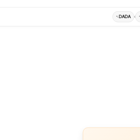
DADA
›
احة