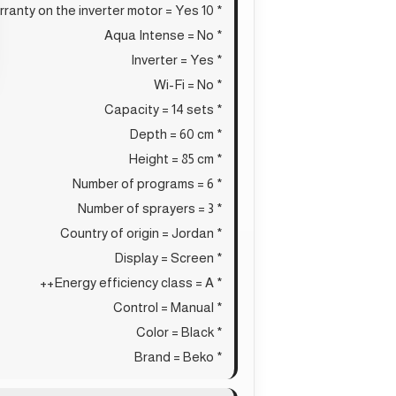
* 10 years warranty on the inverter motor = Yes
* Aqua Intense = No
* Inverter = Yes
* Wi-Fi = No
* Capacity = 14 sets
* Depth = 60 cm
* Height = 85 cm
* Number of programs = 6
* Number of sprayers = 3
* Country of origin = Jordan
* Display = Screen
* Energy efficiency class = A++
* Control = Manual
* Color = Black
* Brand = Beko