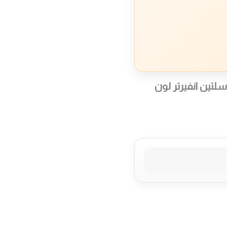
 برامج 3 مرشات سلتين انفيرتر لون