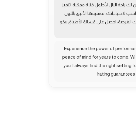
10 سنوات على موتور الإنفيرتر، مما يضمن لك راحة البال لأطول فترة ممكنة. تتميز
تنوعة وعدد 3 مرشات، ستجد دائمًا البرنامج المناسب لاحتياجاتك. تصميمها الأنيق باللون
في استهلاك الكهرباء. لا تفوت الفرصة، احصل على غسالة الأطباق بيكو
Experience the power of performanc
peace of mind for years to come. With
you’ll always find the right setting
rating guarantees 