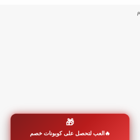
🎁
العب لتحصل على كوبونات خصم