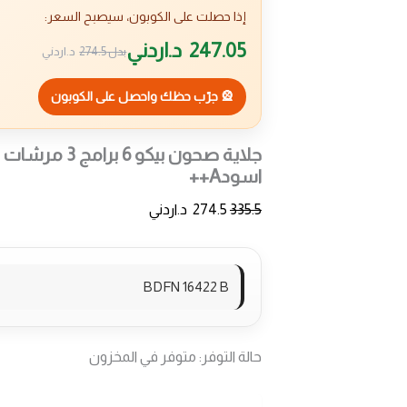
إذا حصلت على الكوبون، سيصبح السعر:
247.05
د.اردني
بدل
274.5
د.اردني
🎡 جرّب حظك واحصل على الكوبون
جلاية صحون بيكو 6
اسودA++
335.5
274.5
د.اردني
BDFN 16422 B
حالة التوفر:
متوفر في المخزون
كمية