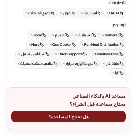
التصنيفات:
DADA
افران نارا
افران
جميع المنتجات
الوسوم:
5 burners
5 شعلات
90 سم
90cm
Nara
Gas Cooker
Fan Heat Distribution
Stainless Steel
Thick Supports
ستانليس ستيل
طباخ غاز
مروحة توزيع حرارة
مناصب سكب سميكة
نارا
مساعد AI بالذكاء الصناعي
محتاج مساعدة قبل الشراء؟
هل تحتاج للمساعدة؟