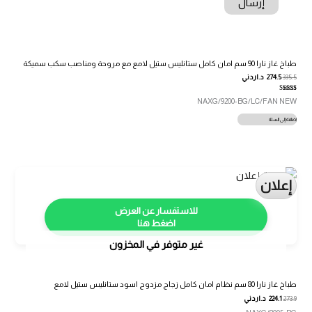
طباخ غاز نارا 90 سم امان كامل ستانليس ستيل لامع مع مروحة ومناصب سكب سميكة
335.5
274.5
د.اردني
تم التقييم
NAXG/9200-BG/LC/FAN NEW
4.00
من 5
إضافة إلى السلة
إعلان
اضغط هنا
غير متوفر في المخزون
طباخ غاز نارا 80 سم نظام امان كامل زجاج مزدوج اسود ستانليس ستيل لامع
273.9
224.1
د.اردني