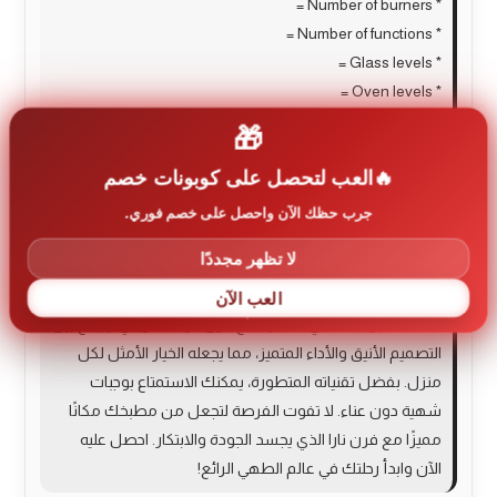
* Number of burners =
* Number of functions =
* Glass levels =
* Oven levels =
* Country of origin =
🎁
* Width =
العب لتحصل على كوبونات خصم
* Ignition system =
* Control =
جرب حظك الآن واحصل على خصم فوري.
* Color =
لا تظهر مجددًا
* Brand = Nara
العب الآن
اكتشف تجربة الطهي المثالية مع فرن نارا الكهربائي! يجمع بين
التصميم الأنيق والأداء المتميز، مما يجعله الخيار الأمثل لكل
منزل. بفضل تقنياته المتطورة، يمكنك الاستمتاع بوجبات
شهية دون عناء. لا تفوت الفرصة لتجعل من مطبخك مكانًا
مميزًا مع فرن نارا الذي يجسد الجودة والابتكار. احصل عليه
الآن وابدأ رحلتك في عالم الطهي الرائع!