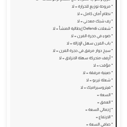
* مروحة توزيع للحرارة = لا
* نظام أمان كامل = لا
* رف شبك معدني = لا
* شعلات Defendi إيطالية المنشأ = لا
* ضوء في حجرة الفرن = لا
* باب الفرن سهل الإزالة = لا
* سيخ دوار مرفق في حجرة الفرن = لا
* أرفف متحركة سهلة الانزلاق = لا
* مؤقت = لا
* صينية مرفقة = لا
* شعلة تيربو = لا
* فيتروسيراميك = لا
* السعة =
* العمق =
* إجمالي السعة =
* الارتفاع =
* صافي السعة =