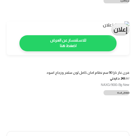
قراءة المزيد
إعلان
اضغط هنا
فرن غاز نارا 90 سم نظام امان كامل لون سلفر وزجاج اسود
297
243
د.اردني
NAXG/9000-Bg New
إضافة إلى السلة