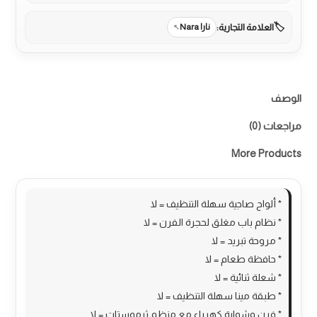
سكب
سميكة
العلامة التجارية:
نارا Nara
الوصف
مراجعات (0)
More Products
* ألواح صاجية سهلة التنظيف = لا
* نظام باب مغلق لحجرة الفرن = لا
* مروحة تبريد = لا
* حافظة طعام = لا
* شعلة ثنائية = لا
* طبقة مينا سهلة التنظيف = لا
* فرن وشواية كهرباء مع منظم ثرموستات = لا