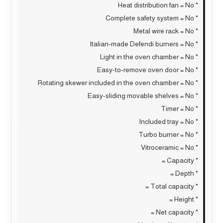
* Heat distribution fan = No
* Complete safety system = No
* Metal wire rack = No
* Italian-made Defendi burners = No
* Light in the oven chamber = No
* Easy-to-remove oven door = No
* Rotating skewer included in the oven chamber = No
* Easy-sliding movable shelves = No
* Timer = No
* Included tray = No
* Turbo burner = No
* Vitroceramic = No
* Capacity =
* Depth =
* Total capacity =
* Height =
* Net capacity =