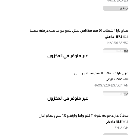
NAXG/8005-BG
قراءة المزيد
طباخ نارا 4 شعلات 60 سم ستانلس ستيل لامع مع مناصب عريضة مطلية
192.5
157.5
د.اردني
NA9604 SF/BG
إضافة إلى السلة
غير متوفر في المخزون
فرن نارا 5 شعلات 90سم ستانلس ستيل
339.9
278.1
د.اردني
NAXG/9200-BG/LC/FAN
قراءة المزيد
غير متوفر في المخزون
مدفأة غاز عامودية بقوة 11 كيلو واط وارتفاع 135 سم ونظام امان
104.5
85.5
د.اردني
LFH-A-GH