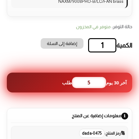
NAXM/9008PRO-B/LC/FAN brass
حالة التوفر:
متوفر في المخزون
إضافة إلى السلة
كمية
طباخ
غاز
نارا
90
سم
5
آخر 30 يوم
طلب
ستانليس
ستيل
5
شعلات
مع
معلومات إضافية عن المنتج
مروحة
توزيع
حرارة
رمز المنتج:
dada-0475
ومناصب