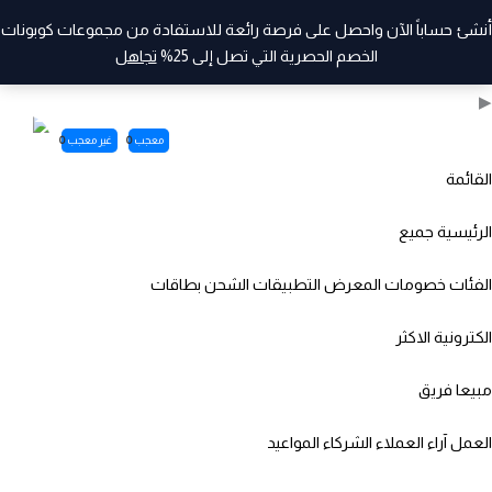
أنشئ حساباً الآن واحصل على فرصة رائعة للاستفادة من مجموعات كوبونات
الخصم الحصرية التي تصل إلى 25%
تجاهل
◀
▶
معجب
0
غير معجب
0
القائمة
الرئيسية
جميع
الفئات
خصومات
المعرض
التطبيقات
الشحن
بطاقات
الكترونية
الاكثر
مبيعا
فريق
العمل
آراء العملاء
الشركاء
المواعيد
خطي