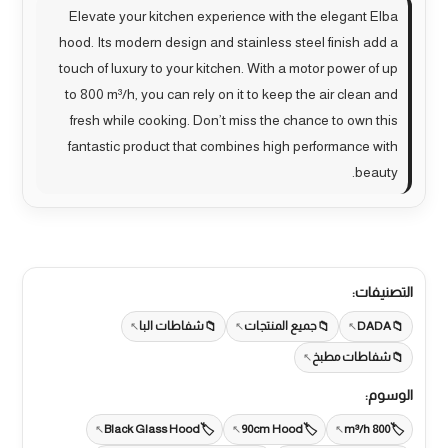
Elevate your kitchen experience with the elegant Elba
hood. Its modern design and stainless steel finish add a
touch of luxury to your kitchen. With a motor power of up
to 800 m³/h, you can rely on it to keep the air clean and
fresh while cooking. Don’t miss the chance to own this
fantastic product that combines high performance with
beauty.
التصنيفات:
DADA
جميع المنتجات
شفاطات البا
شفاطات مطبخ
الوسوم:
Black Glass Hood
90cm Hood
800 m³/h