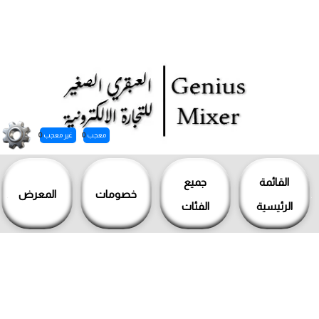
معجب
0
غير معجب
0
خطي
لى
القائمة
جميع
خصومات
المعرض
لمحتوى
الرئيسية
الفئات