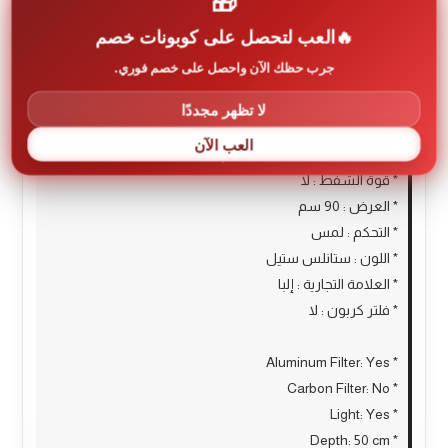
🎁
* فلتر فحم : لا
العب لتحصل على كوبونات خصم
* الضوء : نعم
جرب حظك الآن واحصل على خصم فوري.
* العمق : 50 سم
* الارتفاع : لا
لا تظهر مجددًا
* قوة الماتور : 800 م3/س
العب الآن
* بلد المنشأ : بولندا
* قوة الشفط : لا
* العرض : 90 سم
* التحكم : لمس
* اللون : ستانلس ستيل
* العلامة التجارية : إلبا
* فلتر كربون : لا
* Aluminum Filter: Yes
* Carbon Filter: No
* Light: Yes
* Depth: 50 cm