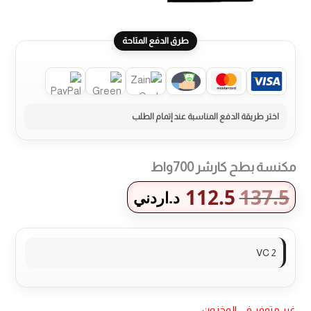
طرق الدفع المتاحة
مكنسة بطح كارشر 700واط
112.5
137.5
د.اردني
VC 2
غير متوفر في المخزون