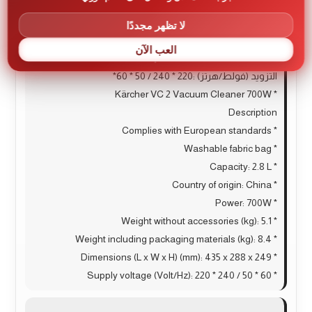
المواصفات الأوروبية* كيس قماش قابل للغسيل* السعة
:2.8 L* بلد المنشأ :الصين* القوة :700 واط* الوزن بدون
لا تظهر مجددًا
الملحقات (كجم) :5.1* الوزن شاملاً مواد التعبئة (كجم) :8.4*
العب الآن
الأبعاد (طول × عرض × ارتفاع) (مم) :435 x 288 x 249* جهد
التزويد (فولط/هرتز) :220 * 240 / 50 * 60*
* Kärcher VC 2 Vacuum Cleaner 700W
Description
* Complies with European standards
* Washable fabric bag
* Capacity: 2.8 L
* Country of origin: China
* Power: 700W
* Weight without accessories (kg): 5.1
* Weight including packaging materials (kg): 8.4
* Dimensions (L x W x H) (mm): 435 x 288 x 249
* Supply voltage (Volt/Hz): 220 * 240 / 50 * 60