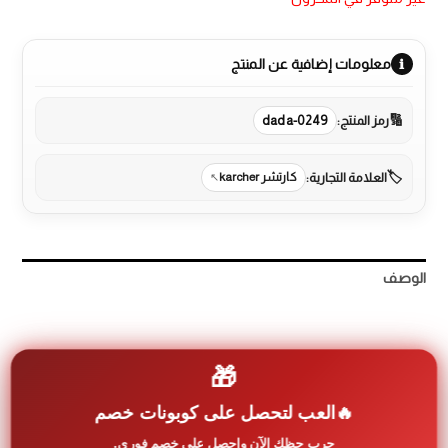
معلومات إضافية عن المنتج
رمز المنتج:
dada-0249
العلامة التجارية:
كارتشر karcher
الوصف
مراجعات (0)
More Products
🎁
العب لتحصل على كوبونات خصم
* مكنسة بطح كارشر 700واط VC 2* الوصف* * حاصل على
جرب حظك الآن واحصل على خصم فوري.