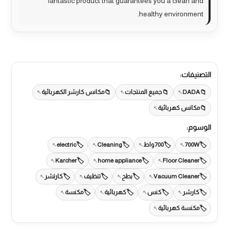
fantastic product that guarantees you a clean and
healthy environment.
التصنيفات:
DADA
جميع المنتجات
مكانس كارشر الكهربائية
مكانس كهربائية
الوسوم:
700W
700واط
Cleaning
electric
Karcher
home appliance
Floor Cleaner
Vacuum Cleaner
بطح
تنظيف
كارتشر
كارشر
كنس
كهربائية
مكنسة
مكنسة كهربائية