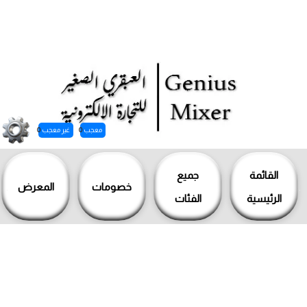
معجب
0
غير معجب
0
خطي
لى
القائمة
جميع
خصومات
المعرض
لمحتوى
الرئيسية
الفئات