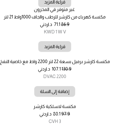
قراءة المزيد
غير متوفر في المخزون
مكنسة كهرباء من كارشر للرطب والجاف 1000واط 21 لتر
86.9
71.1
د.اردني
KWD 1 W V
قراءة المزيد
مكنسة كارشر برميل بسعة 22 لتر 2200 واط مع خاصية النفخ
130.9
107.1
د.اردني
DVAC 2200
إضافة إلى السلة
مكنسة لاسلكية كارشر
97.9
80.1
د.اردني
CVH 3