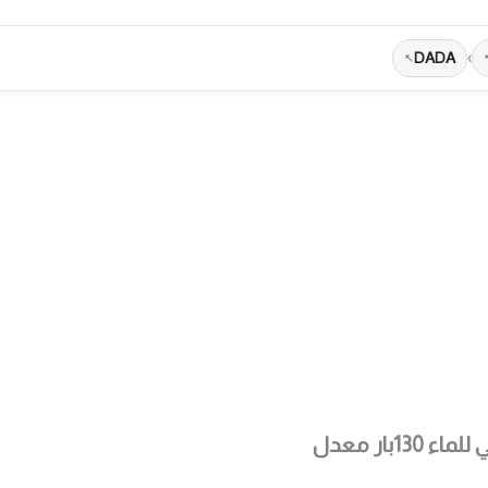
DADA
›
احة
ماكينة كارشر لتنظيف بالضغط العالي للماء 130بار معدل