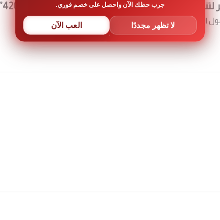
جرب حظك الآن واحصل على خصم فوري.
غط العالي للماء 130بار معدل التدفق 420”
ول الإلزامية مشار إليها بـ
*
لا تظهر مجددًا
العب الآن