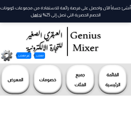
أنشئ حساباً الآن واحصل على فرصة رائعة للاستفادة من مجموعات كوبونات
الخصم الحصرية التي تصل إلى 25%
تجاهل
معجب
0
غير معجب
0
خطي
لى
القائمة
جميع
خصومات
المعرض
لمحتوى
الرئيسية
الفئات