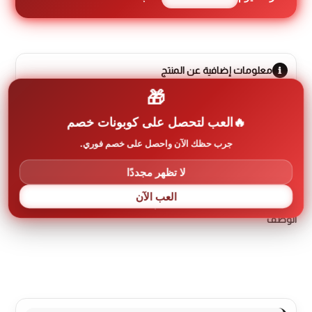
معلومات إضافية عن المنتج
🎁
رمز المنتج:
dada-0219
العب لتحصل على كوبونات خصم
جرب حظك الآن واحصل على خصم فوري.
العلامة التجارية:
سونا sona
لا تظهر مجددًا
العب الآن
الوصف
مراجعات (0)
More Products