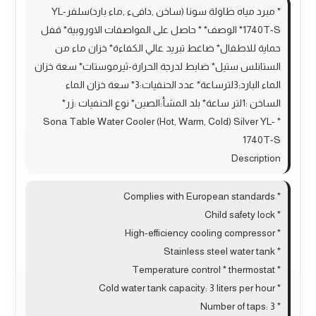
* مبرد مياه طاولة سونا (ساخن ,دافىء ,ماء بارد)سلفرYL-
1740T-S* الوصف* * حاصل على المواصفات الاوروبية* قفل
حماية للاطفال* ضاغط تبريد عالي الكفاءة* خزان ماء من
الستانلس ستيل* ضابط لدرجة الحرارة-ثيرموستات* سعة خزان
الماء البارد:3لترساعة* عدد الحنفيات:3* سعة خزان الماء
الساخن :1لتر ساعة* بلد المشأ:الصين* نوع الحنفيات :زر*
* Sona Table Water Cooler (Hot, Warm, Cold) Silver YL-
1740T-S
Description
* Complies with European standards
* Child safety lock
* High-efficiency cooling compressor
* Stainless steel water tank
* Temperature control * thermostat
* Cold water tank capacity: 3 liters per hour
* Number of taps: 3