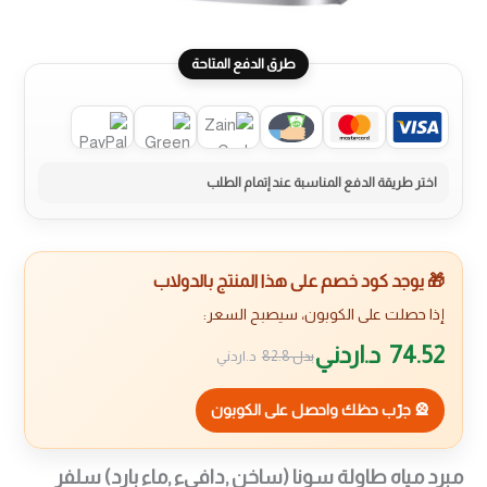
طرق الدفع المتاحة
🎁 يوجد كود خصم على هذا المنتج بالدولاب
إذا حصلت على الكوبون، سيصبح السعر:
74.52
د.اردني
بدل
82.8
د.اردني
🎡 جرّب حظك واحصل على الكوبون
مبرد مياه طاولة سونا (ساخن ,دافىء ,ماء بارد) سلفر