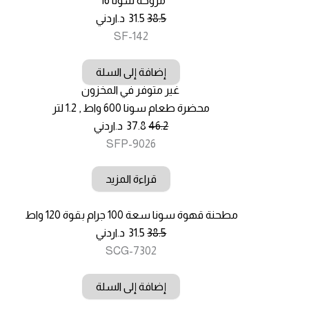
مروحة سونا 16″
38.5
31.5
د.اردني
SF-142
إضافة إلى السلة
غير متوفر في المخزون
محضرة طعام سونا 600 واط , 1.2 لتر
46.2
37.8
د.اردني
SFP-9026
قراءة المزيد
مطحنة قهوة سونا سعة 100 جرام بقوة 120 واط
38.5
31.5
د.اردني
SCG-7302
إضافة إلى السلة