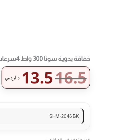
طرق الدفع المت
خفاقة يدوية سونا 300 واط 4سرعات لون اسود
13.5
16.5
د.اردني
SHM-2046 BK