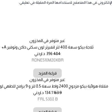
لإلكتروني في هذا المتصفح لاستخدامها المرة المقبلة في تعليقي.
غير متوفر في المخزون
ثلاجة بيكو سعة 408 لتر انفيرتر لون سكني داكن وتوفير A+
484
396
د.اردني
RDNE510M20XBR
قراءة المزيد
غير متوفر في المخزون
مقلاة هوائية بيكو مزدوج 2400 واط سعة 8.5 لتر و 9 برامج للطهي لون اسود
163.9
134.1
د.اردني
FRL 5388 B
قراءة المزيد