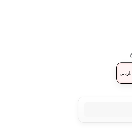
احة
.اردني