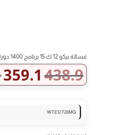
طرق الدفع المت
غسالة بيكو 12 ك 15 برنامج 1400 دورة
359.1
438.9
د
WTE12726MG