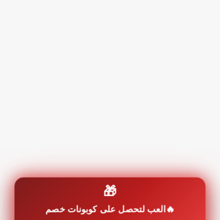
🎁
العب لتحصل على كوبونات خصم