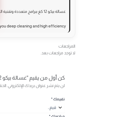
غسالة بيكو 12 كغ ببرامج متعددة وتقنية البخار تمنحك نظافة عميقة وكفاءة عالية.
ou deep cleaning and high efficiency.
المراجعات
لا توجد مراجعات بعد.
كن أول من يقيم “غسالة بيكو 12 ك 15 برنامج 1400 دورة”
لن يتم نشر عنوان بريدك الإلكتروني.
الحق
تقييمك
*
مراجعتك
*