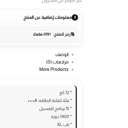
غير متوفر في المخزون
معلومات إضافية عن المنتج
رمز المنتج:
dada-0191
الوصف
مراجعات (0)
More Products
* 12 كغ
* فئة كفاءة الطاقة: A+++
* 15 برنامج للغسيل
* 1400 دورة
* باب XL