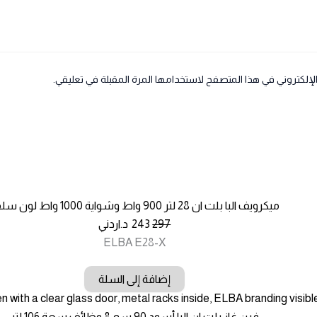
لإلكتروني في هذا المتصفح لاستخدامها المرة المقبلة في تعليقي.
ميكرويف البا بلت ان 28 لتر 900 واط وشواية 1000 واط لون سلفر
297
243
د.اردني
ELBA E28-X
إضافة إلى السلة
فرن غاز بلت ان البا أسود 90 سم 8 وظائف سعة 106 لتر