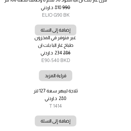
990
810
د.اردني
ELIO G90 BK
إضافة إلى السلة
غير متوفر في المخزون
طباخ غاز البا بلت ان
286
234
د.اردني
E90-540 BKD
قراءة المزيد
ثلاجة ليبهر سعة 127 لتر
280
د.اردني
T 1414
إضافة إلى السلة