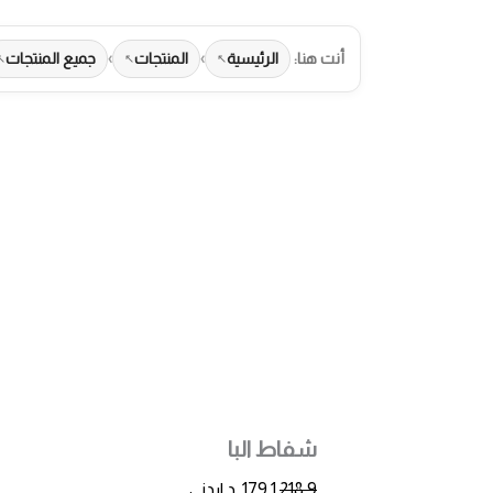
أنت هنا:
الرئيسية
›
المنتجات
›
جميع المنتجات
طرق الدفع المت
شفاط البا
218.9
179.1
د.اردني