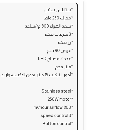
*ستانلس ستيل
*محرك 250 واط
*سعة الهواء 800 م³/ساعة
*3 سرعات تحكم
*زر تحكم
*عرض 90 سم
*عدد 2 مصباح LED
*فلتر فحم
*أجور التركيب 15 دينار بدون الاكسسوارات
*Stainless steel
*250W motor
*800 m³/hour airflow
*3 speed control
*Button control