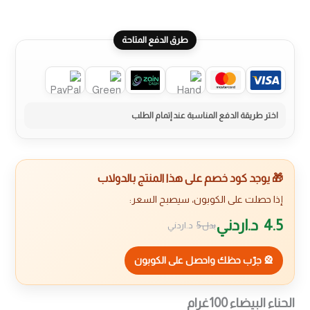
طرق الدفع المتاحة
🎁 يوجد كود خصم على هذا المنتج بالدولاب
إذا حصلت على الكوبون، سيصبح السعر:
4.5
د.اردني
بدل
5
د.اردني
🎡 جرّب حظك واحصل على الكوبون
الحناء البيضاء 100غرام