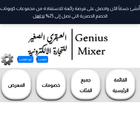
أنشئ حساباً الآن واحصل على فرصة رائعة للاستفادة من مجموعات كوبونات
الخصم الحصرية التي تصل إلى 25%
تجاهل
معجب
0
غير معجب
0
خطي
لى
القائمة
جميع
خصومات
المعرض
لمحتوى
الرئيسية
الفئات