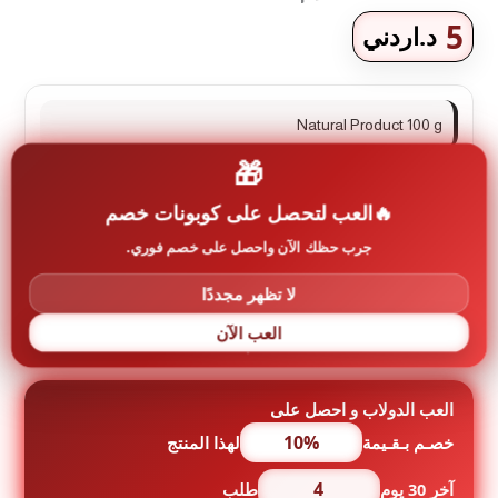
5
د.اردني
Natural Product 100 g
🎁
العب لتحصل على كوبونات خصم
حالة التوفر:
متوفر في المخزون
جرب حظك الآن واحصل على خصم فوري.
إضافة إلى السلة
لا تظهر مجددًا
كمية
الحناء
العب الآن
البيضاء
100غرام
العب الدولاب و احصل على
10%
خصـم بـقـيمة
لهذا المنتج
4
آخر 30 يوم
طلب