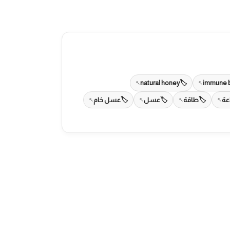
natural honey
immune 
اعة
طاقة
عسل
عسل خام