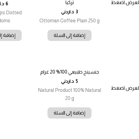
العرض اضغط
تركيا
6
د.ا
3
د.اردني
ps Dotted
doms
Ottoman Coffee Plain 250 g
إضافة إلى السلة
إضافة إل
جنسينج طبيعي 100% 20 غرام
5
د.اردني
العرض اضغط
Natural Product 100% Natural
20 g
إضافة إلى السلة