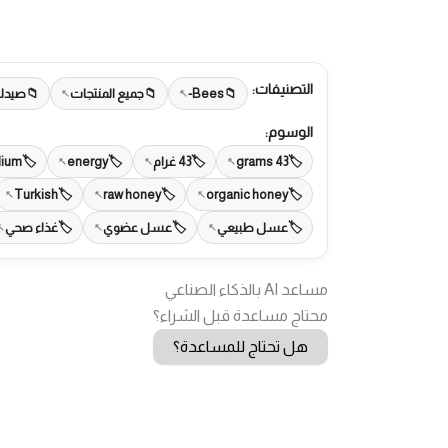
التصنيفات:
Bees-
جميع المنتجات
صيدلي
الوسوم:
43 grams
43 غرام
energy
ium
Turkish
raw honey
organic honey
عسل طبيعي
عسل عضوي
غذاء صحي
مساعد AI بالذكاء الصناعي
محتاج مساعدة قبل الشراء؟
هل تحتاج للمساعدة؟