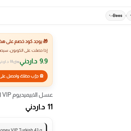
Bees-
›
🎁 يوجد كود خصم على هذا 
إذا حصلت على الكوبون، سيص
9.9
د.اردني
بدل
11
د.اردن
🎡 جرّب حظك واحصل على 
عسل الابيميديوم VIP التركي 43 غرام
11
د.اردني
oney VIP Turkish 43 g