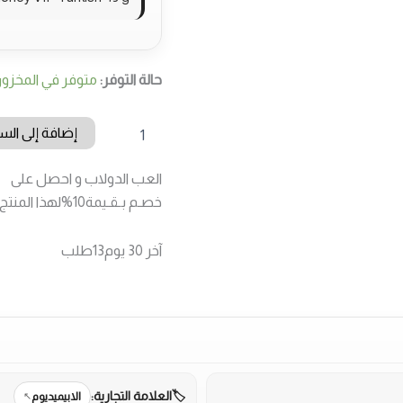
حالة التوفر:
متوفر في المخزو
كمية
إضافة إلى الس
عسل
الابيميديوم
العب الدولاب و احصل على
VIP
التركي
خصـم بـقـيمة
10%
لهذا المنتج
43
غرام
آخر 30 يوم
13
طلب
العلامة التجارية:
الابيميديوم