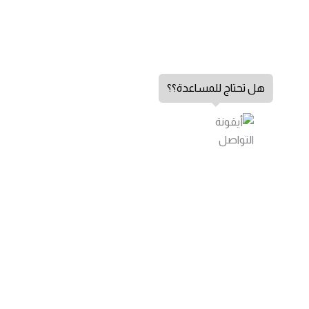
هل تحتاج للمساعدة؟؟
عسل الابيميديوم VIP التركي 43 غرام
الشكاوي والاقتراحات
اتصل بنا
من نحن