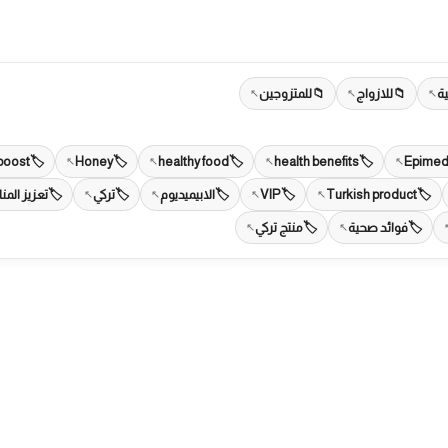
ة
للازواج
للمتزوجين
boost
Honey
healthy food
health benefits
Epimed
Turkish product
VIP
الابيميديوم
تركي
تعزيز المن
فوائد صحية
منتج تركي