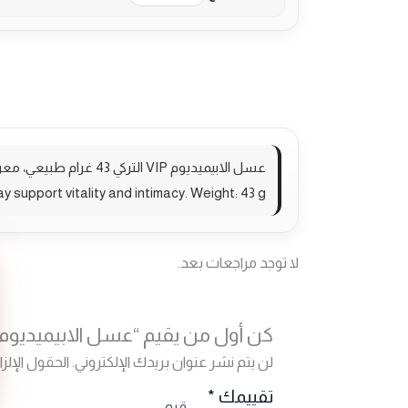
الوصف
مراجعات (0)
More Products
عسل الابيميديوم VIP التركي 43 غرام طبيعي، معروف بخصائصه المنشطة التي قد تدعم الحيوية والحميمية للمتزوجين. الوزن = 43 غرام
y support vitality and intimacy. Weight: 43 g
لا توجد مراجعات بعد.
كن أول من يقيم “عسل الابيميديوم VIP التركي 43 غرام
لن يتم نشر عنوان بريدك الإلكتروني.
الحقول الإلزا
تقييمك
*