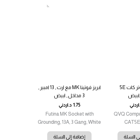
ابريز كمبيوتر كات 5E
ابريز فوتينا MK مع ارث , 13 امبير ,
3 مداخل , ابيض
اردني
1.75
د.اردني
Futina MK Socket with
QVQ Comput
Grounding, 13A, 3 Gang, White
CAT5E,
ى السلة
إضافة إلى السلة