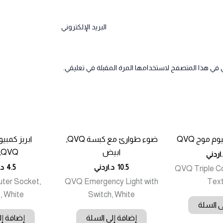
البريد الإلكتروني
 في هذا المتصفح لاستخدامها المرة المقبلة في تعليقي.
م موج QVQ
ضوء طوارئ مع كبسة QVQ,
ابيض
QVQ,ابيض
اردني
10.5
د.اردني
4.5
د.
QVQ Triple C
er Socket,
QVQ Emergency Light with
Tex
 White
Switch, White
ى السلة
إضافة إلى السلة
إضافة إل