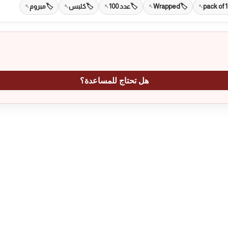
pack of 
Wrapped
عدد 100
كلبس
مبروم
هل تحتاج للمساعدة؟