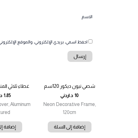
الاسم
احفظ اسمي، بريدي الإلكتروني، والموقع الإلكتروني
شصي نيون ديكور 120سم
غطاء ثلاثي المنيو
10
د.اردني
1.85
د.
over, Aluminum
Neon Decorative Frame,
tured
120cm
إضافة إلى السلة
إضافة إل