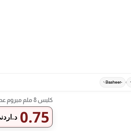
-Basheer
›
كلبس 8 ملم مبروم عدد 100
0.75
د.اردن