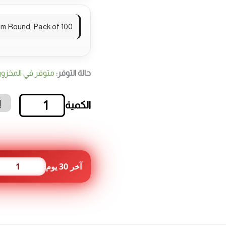
mm Round, Pack of 100
حالة التوفر:
متوفر في المخزو
إ
كمية
كلبس
8
ملم
مبروم
عدد
آخر 30 يوم
1
100