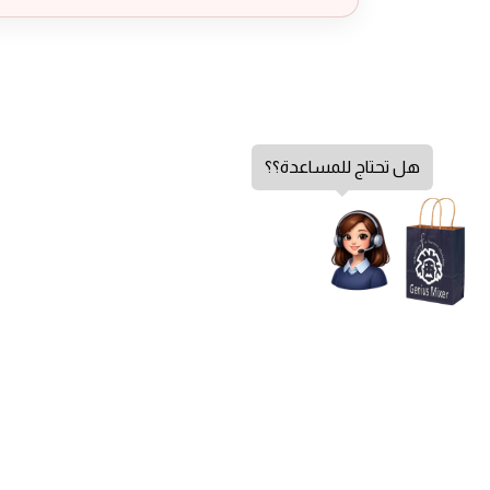
هل تحتاج للمساعدة؟؟
مفتاح دمر 630 واط QVQ , اسود
الشكاوي والاقتراحات
اتصل بنا
من نحن