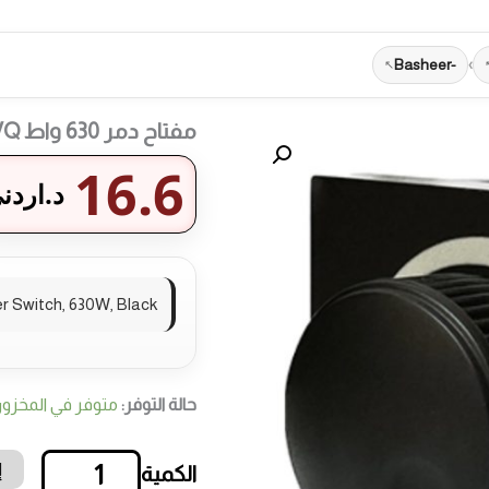
-Basheer
›
مفتاح دمر 630 واط QVQ , اسود
16.6
د.اردن
 Switch, 630W, Black
حالة التوفر:
متوفر في المخزو
إ
كمية