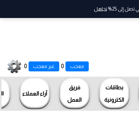
صل إلى 25%
تجاهل
0
0
معجب
غير معجب
بطاقات
فريق
آراء العملاء
ال
الكترونية
العمل