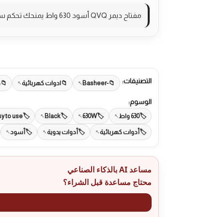
مفتاح ديمر QVQ أسود 630 واط يمنحك تحكم سلس بالإضاءة بأناقة.
التصنيفات:
-Basheer
ادوات كهربائية
ج
الوسوم:
630 واط
630W
Black
y to use
أدوات كهربائية
أدوات يدوية
أسود
مساعد AI بالذكاء الصناعي
محتاج مساعدة قبل الشراء؟