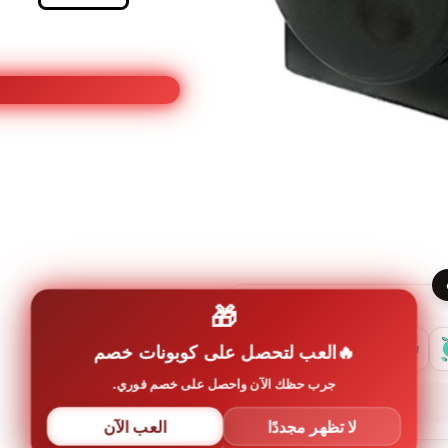
مفتاح
دمر
630
واط
QVQ
,
اسود
🎁
العب لتحصل على كوبونات خصم
جرب حظك الآن واحصل على خصم فوري.
لا تظهر مجددًا
العب الآن