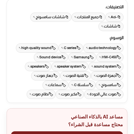
التصنيفات:
-Aci
جميع المنتجات
شاشات سامسونج
شاشات
الوسوم:
high quality sound
C series
audio technology
Sound device
Samsung
HW-C450
speakers
speaker system
sound system
أجهزة الصوت
تقنية الصوت
جهاز صوت
سامسونج
سلسلة C
سماعات
صوت عالي الجودة
مكبر صوت
نظام صوت
مساعد AI بالذكاء الصناعي
محتاج مساعدة قبل الشراء؟