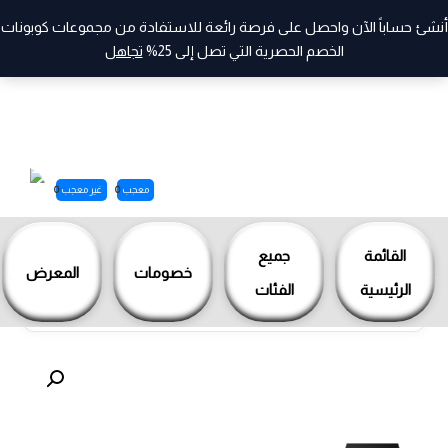
أنشئ حساباً الآن واحصل على فرصة رائعة للاستفادة من مجموعات كوبونات
الخصم الحصرية التي تصل إلى 25%
تجاهل
معجب
0
غير معجب
0
خطي
لى
القائمة
جميع
خصومات
المعرض
لمحتوى
الرئيسية
الفئات
›
›
›
أنت هنا:
الرئيسية
المنتجات
جميع المنتجات
-Aci