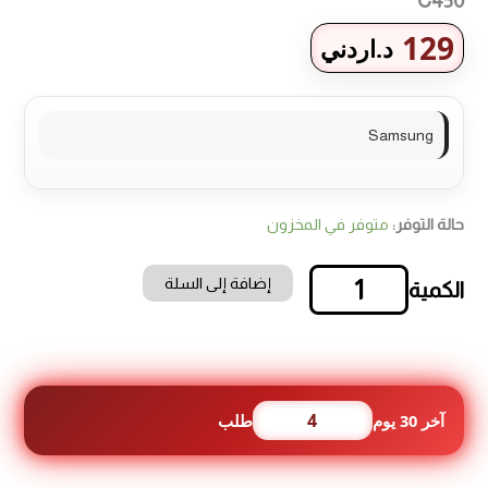
C450
129
د.اردني
Samsung
حالة التوفر:
متوفر في المخزون
إضافة إلى السلة
كمية
سامسونج
جهاز
الصوت
من
سلسلة
4
آخر 30 يوم
طلب
C
الأساسية
HW-