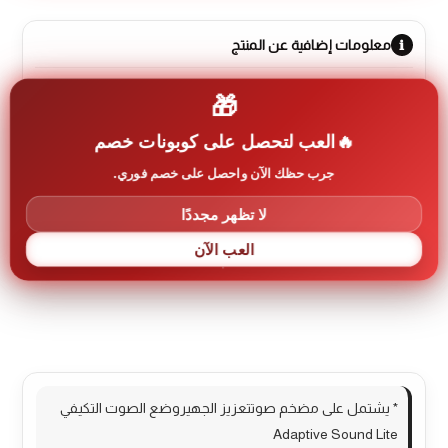
C450
معلومات إضافية عن المنتج
🎁
رمز المنتج:
aci-0058
العب لتحصل على كوبونات خصم
العلامة التجارية:
سامسونج SAMSUNG
جرب حظك الآن واحصل على خصم فوري.
لا تظهر مجددًا
العب الآن
الوصف
مراجعات (0)
More Products
* يشتمل على مضخم صوتتعزيز الجهيروضع الصوت التكيفي
Adaptive Sound Lite