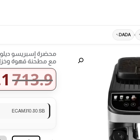
DADA
›
مع مطحنة قهوة وخزان
.1
713.9
ECAM310.80.SB