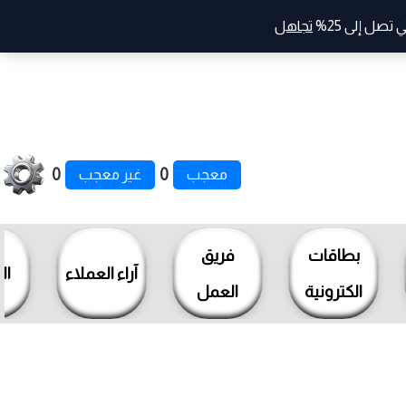
صل إلى 25%
تجاهل
0
0
معجب
غير معجب
بطاقات
فريق
آراء العملاء
ال
الكترونية
العمل