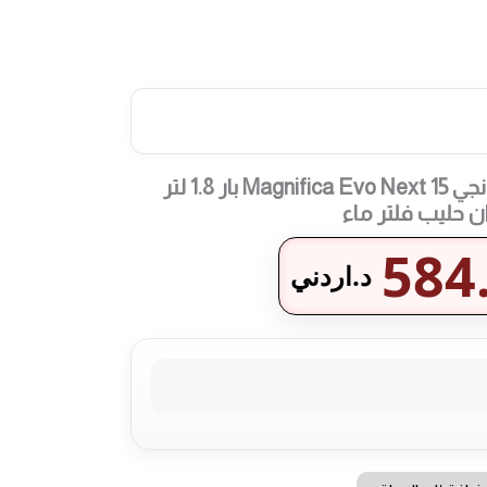
محضرة إسبريسو ديلونجي Magnifica Evo Next 15 بار 1.8 لتر
 حليب فلتر ماء
584
د.اردني