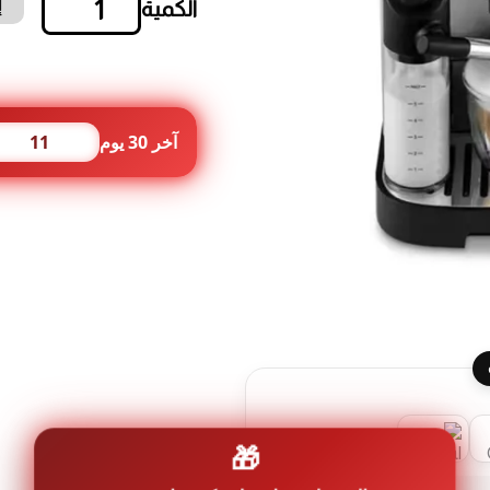
إ
كمية
محضرة
إسبريسو
ديلونجي
Magnifica
Evo
آخر 30 يوم
11
Next
15
بار
1.8
لتر
مع
مطحنة
قهوة
وخزان
حليب
فلتر
ماء
🎁