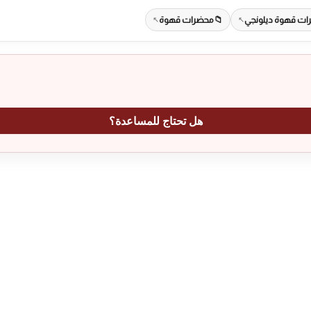
ت قهوة ديلونجي
محضرات قهوة
هل تحتاج للمساعدة؟