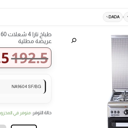
DADA
›
ط
عريضة مطلية
.5
192.5
NA9604 SF/BG
حالة التوفر:
متوفر في المخزو