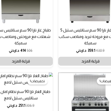
طباخ غاز نارا 90 سم ستانليس ستيل 5
مع مروحة تبريد ومناصب سكب
شعلات مع مروحتين ومناصب
سميكة
سميكة
438.9
359.1
د.اردني
506
414
د.اردني
قراءة المزيد
قراءة المزيد
فيضات!
تخفيضات!
طباخ الغاز نارا 90 سم نظام 
ستانليس ستيل لامع
306.9
251.1
د.اردني