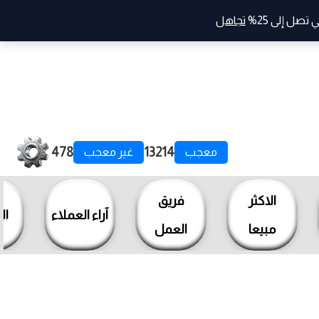
صل إلى 25%
تجاهل
478
13214
معجب
غير معجب
الاكثر
فريق
آراء العملاء
ال
مبيعا
العمل