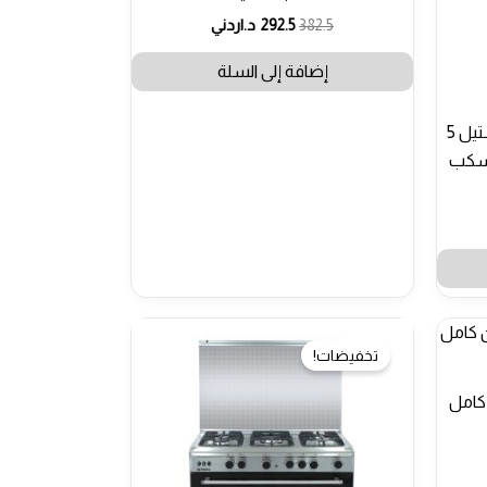
382.5
292.5
د.اردني
إضافة إلى السلة
طباخ غاز نارا 90 سم ستانليس ستيل 5
 سكب
تخفيضات!
امان كامل