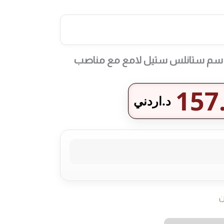
باخ نارا 4 شعلات 60 سم ستانلس ستيل لامع مع مناصب
157
د.اردني
ن