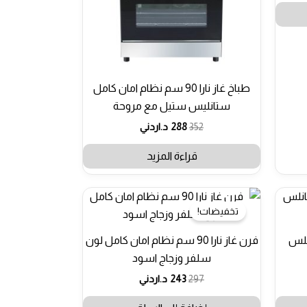
طباخ غاز نارا 90 سم نظام امان كامل
ستانليس ستيل مع مروحة
352
288
د.اردني
قراءة المزيد
تخفيضات!
م ستانلس
فرن غاز نارا 90 سم نظام امان كامل لون
سلفر وزجاج اسود
297
243
د.اردني