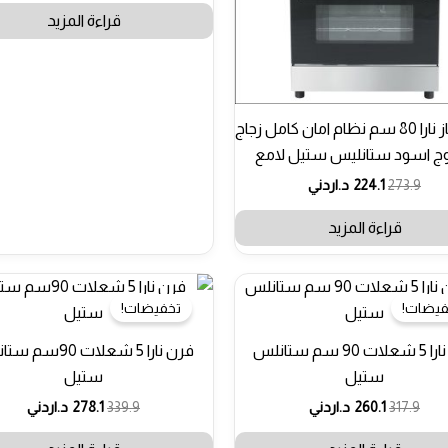
قراءة المزيد
طباخ غاز نارا 80 سم نظام امان كامل زجاج
ج اسود ستانليس ستيل لامع
273.9
224.1
د.اردني
قراءة المزيد
فيضات!
تخفيضات!
فرن نارا 5 شعلات 90 سم ستانلس
فرن نارا 5 شعلات 90س
ستيل
ستيل
317.9
260.1
د.اردني
339.9
278.1
د.اردني