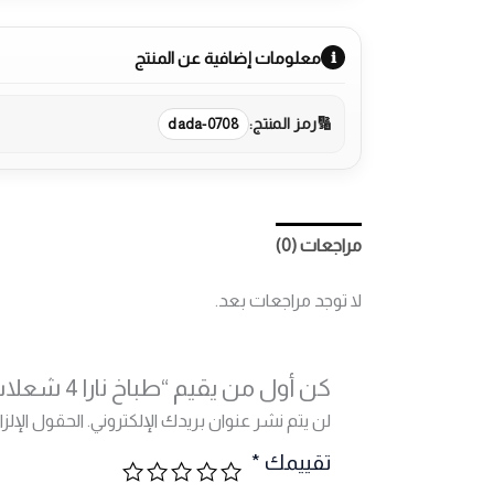
معلومات إضافية عن المنتج
رمز المنتج:
dada-0708
مراجعات (0)
More Products
لا توجد مراجعات بعد.
كن أول من يقيم “طباخ نارا 4 شعلات 60 سم ستانلس ستيل لامع مع مناصب عريضة مطلية”
لن يتم نشر عنوان بريدك الإلكتروني.
الحقول الإلزا
تقييمك
*