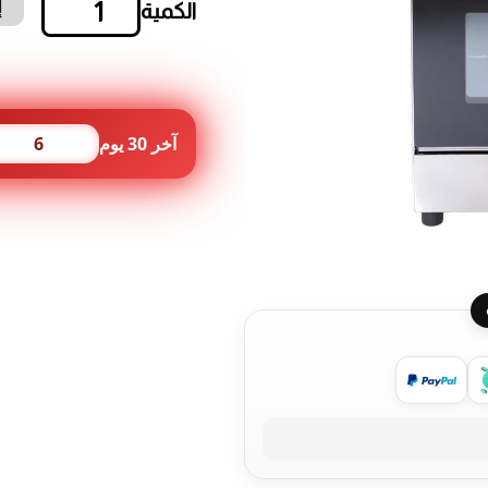
إ
كمية
طباخ
نارا
4
شعلات
60
آخر 30 يوم
6
سم
ستانلس
ستيل
لامع
مع
مناصب
عريضة
مطلية