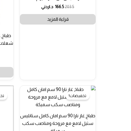
203.5
166.5
د.اردني
قراءة المزيد
شعلات 
تخفيضات!
تخ
طباخ غاز نارا 90 سم امان كامل ستانليس
ستيل لامع مع مروحة ومناصب سكب
سميكة