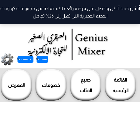
أنشئ حساباً الآن واحصل على فرصة رائعة للاستفادة من مجموعات كوبونات
الخصم الحصرية التي تصل إلى 25%
تجاهل
معجب
0
غير معجب
0
خطي
لى
القائمة
جميع
خصومات
المعرض
لمحتوى
الرئيسية
الفئات