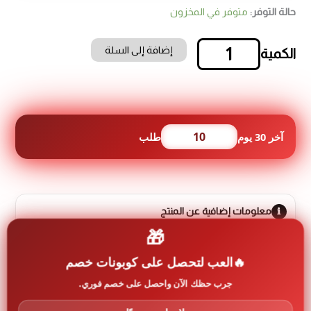
حالة التوفر:
متوفر في المخزون
إضافة إلى السلة
كمية
جلاية
صحون
سكاي
وورث
انفيرتر
10
آخر 30 يوم
طلب
8
برامج
3
سلات
ومرش
معلومات إضافية عن المنتج
عدد
3
🎁
تحكم
رمز المنتج:
dada-0699
لمس
العب لتحصل على كوبونات خصم
لون
رمادي
جرب حظك الآن واحصل على خصم فوري.
العلامة التجارية:
سكاي ورث skyworth
A+++