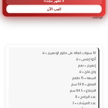
لا تظهر مجددًا
العب الآن
الوصف
مراجعات (0)
More Products
10 سنوات كفالة على ماتور الإنفيرتر = لا
أكوا إنتنس = لا
إنفيرتر = نعم
واي فاي = لا
السعة = 15 طقم
العمق = 59.8 سم
الارتفاع = 84.5 سم
عدد البرامج = 8
عدد المرشات = 3