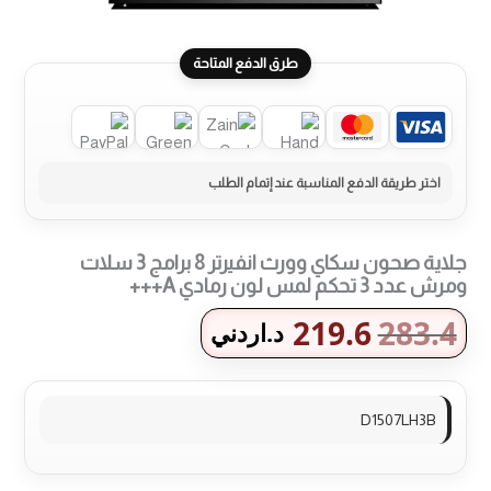
طرق الدفع المتاحة
جلاية صحون سكاي وورث انفيرتر 8 برامج 3 سلات
ومرش عدد 3 تحكم لمس لون رمادي A+++
219.6
283.4
د.اردني
D1507LH3B