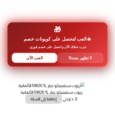
🎁
العب لتحصل على كوبونات خصم
جرب حظك الآن واحصل على خصم فوري.
زيوت سنفينيكو عيار 5W20 4L الألمانية
30
د.اردني
إضافة إلى السلة
لا تظهر مجددًا
العب الآن
زيوت سنفينيكو عيار 5W20 1L الألمانية
8
د.اردني
إضافة إلى السلة