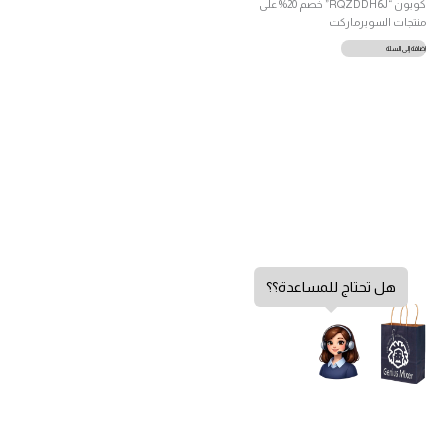
كوبون “RQZDDH6J” خصم 20% على
منتجات السوبرماركت
إضافة إلى السلة
هل تحتاج للمساعدة؟؟
سياسة الخصوصية