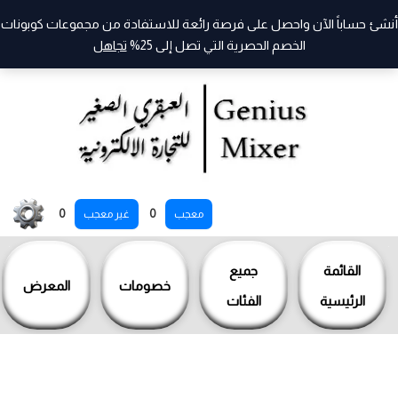
أنشئ حساباً الآن واحصل على فرصة رائعة للاستفادة من مجموعات كوبونات
الخصم الحصرية التي تصل إلى 25%
تجاهل
خطي
0
0
معجب
غير معجب
لى
لمحتوى
القائمة
جميع
خصومات
المعرض
الرئيسية
الفئات