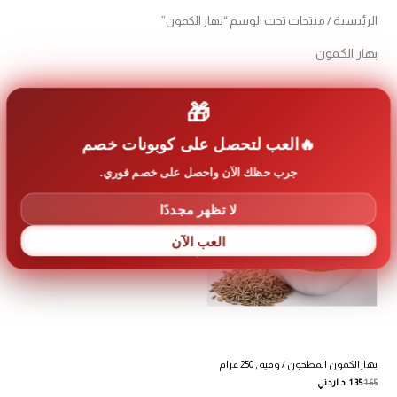
الرئيسية
/ منتجات تحت الوسم “بهار الكمون”
بهار الكمون
عرض النتيجة الوحيدة
🎁
العب لتحصل على كوبونات خصم
جرب حظك الآن واحصل على خصم فوري.
تخفيضات!
لا تظهر مجددًا
العب الآن
بهارالكمون المطحون / وقية , 250 غرام
1.65
1.35
د.اردني