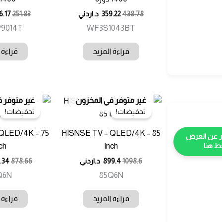
438.78
359.22
د.اردني
251.83
6.17
9014T
WF3S1043BT
قراءة المزيد
قراءة 
غير متوفر في المخزون
غير متوفر 
تخفيضات!
تخفيضات!
QLED/4K – 75
HISNSE TV – QLED/4K – 85
ch
Inch
 هنا
1098.6
899.4
د.اردني
878.66
.34
Q6N
85Q6N
قراءة المزيد
قراءة 