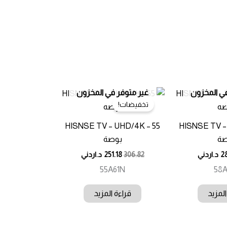
في المخزون
غير متوفر في المخزون
تخفيضات!
HISNSE TV – UHD/4K – 55
HISNSE TV –
صة
بوصة
2
د.اردني
306.82
251.18
د.اردني
55A61N
58A
المزيد
قراءة المزيد