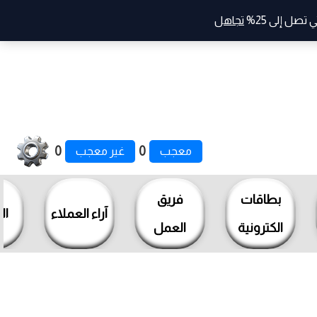
صل إلى 25%
تجاهل
0
0
معجب
غير معجب
بطاقات
فريق
آراء العملاء
ال
الكترونية
العمل