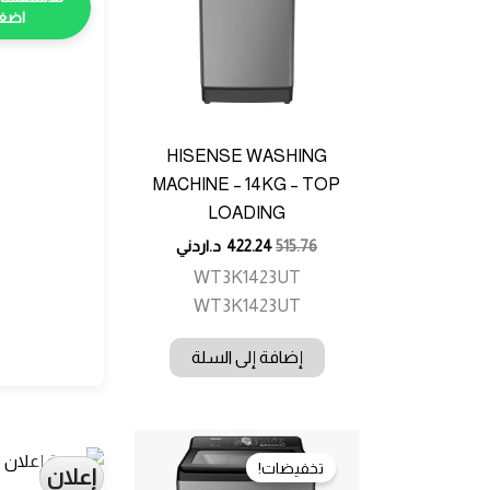
اضغط
HISENSE WASHING
MACHINE – 14KG – TOP
LOADING
515.76
422.24
د.اردني
WT3K1423UT
WT3K1423UT
إضافة إلى السلة
تخفيضات!
إعلان