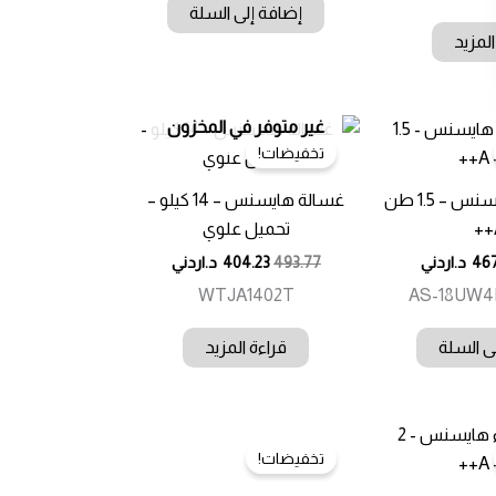
إضافة إلى السلة
المزيد
غير متوفر في المخزون
تخفيضات!
مكيف هواء هايسنس – 1.5 طن
غسالة هايسنس – 14 كيلو –
تحميل علوي
467
د.اردني
493.77
404.23
د.اردني
WTJA1402T
AS-18UW4
ى السلة
قراءة المزيد
تخفيضات!