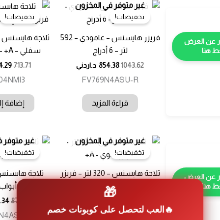
غير متوفر في المخزون
تخفيضات!
تخفيضات!
فريزر هايسنس – عامودي – 592
لتر – 6 أدراج
سفلي – A+ – مع مزود ماء
 هنا
1043.62
854.38
د.اردني
713.71
4.29
04NMI3
FV769N4ASU-R
قراءة المزيد
إضافة إل
غير متوفر في المخزون
غير متوفر 
تخفيضات!
تخفيضات!
ثلاجة هايسنس – 320 لتر – فريزر
🎁
علوي – A+
أبواب –
 هنا
372.8
305.2
د.اردني
878.66
.34
العب لتحصل على كوبونات خصم
N4ASU
RT418N4ASU