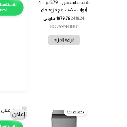
ثلاجة هايسنس – 579 لتر – 4
أبواب – A+ – مع مزود ماء
اضغط
2418.24
1979.76
د.اردني
RQ759N4IBU1
قراءة المزيد
تخفيضات!
إعلان