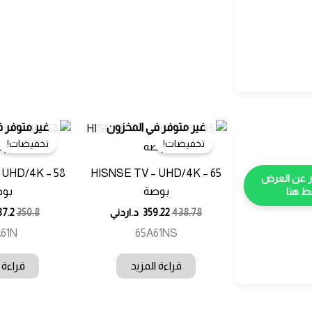
غير متوفر في المخزون
غير متوفر 
تخفيضات!
تخفيضات!
 UHD/4K – 58
HISNSE TV – UHD/4K – 65
بوصة
بو
 هنا
438.78
359.22
د.اردني
350.8
87.2
61N
65A61NS
قراءة المزيد
قراءة 