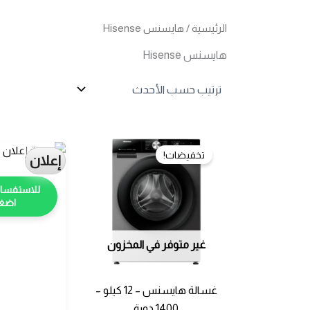
الرئيسية
/ هايسنس Hisense
هايسنس Hisense
تخفيضات!
إعلان
اضغط
غير متوفر في المخزون
غسالة هايسنس – 12 كيلو –
1400 دورة