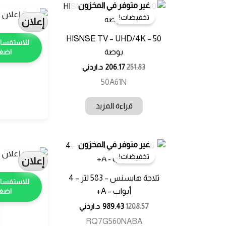
غير متوفر في المخزون
تخفيضات!
إعلان
HISNSE TV – UHD/4K – 50
بوصة
اضغط
251.83
206.17
د.اردني
50A61N
قراءة المزيد
غير متوفر في المخزون
تخفيضات!
إعلان
ثلاجة هايسنس – 583 لتر – 4
أبواب – A+
اضغط
1208.57
989.43
د.اردني
RQ7G560NABA