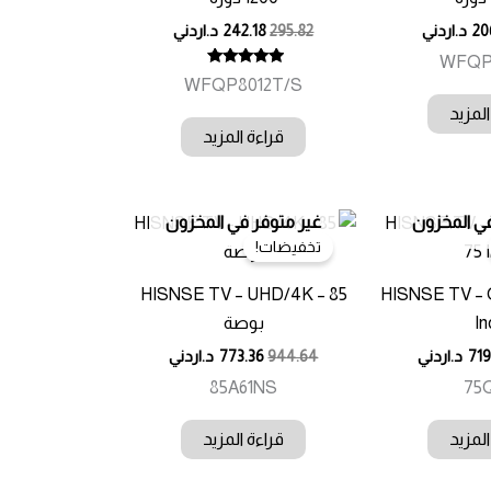
20
د.اردني
295.82
242.18
د.اردني
WFQP
تم التقييم
WFQP8012T/S
5.00
من 5
المزيد
قراءة المزيد
في المخزون
غير متوفر في المخزون
تخفيضات!
HISNSE TV – UHD/4K – 85
HISNSE TV – 
In
بوصة
719
د.اردني
944.64
773.36
د.اردني
85A61NS
75
المزيد
قراءة المزيد