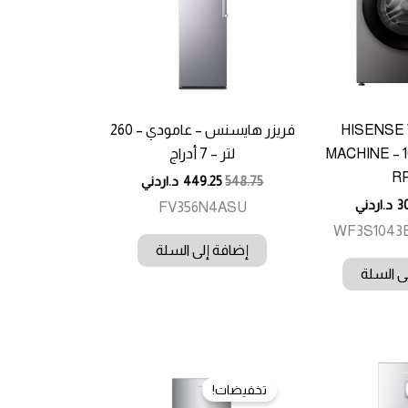
HISENSE
فريزر هايسنس – عامودي – 260
MACHINE – 1
لتر – 7 أدراج
R
548.75
449.25
د.اردني
3
د.اردني
FV356N4ASU
WF3S1043
إضافة إلى السلة
ى السلة
تخفيضات!