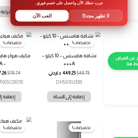
جرب حظك الآن واحصل على خصم فوري.
قراءة المزيد
قراءة 
لا تظهر مجددًا
العب الآن
تخفيضات!
تخفيضات!
نشافة هايسنس – 10 كيلو –
– A++
A+++
 هنا
548.75
449.25
د.اردني
570.74
.26
RXSCB01E
DH5S102BB
إضافة إلى السلة
إضافة إل
تخفيضات!
تخفيضات!