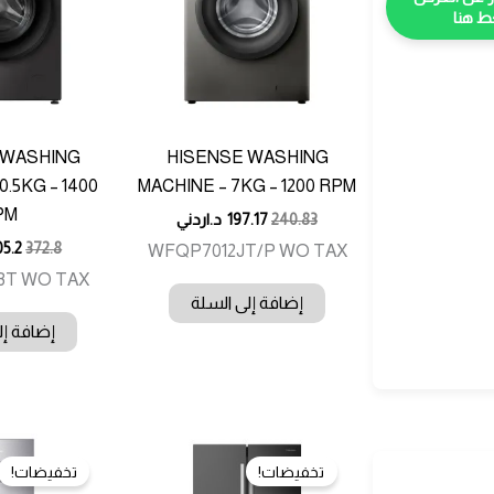
 هنا
 WASHING
HISENSE WASHING
0.5KG – 1400
MACHINE – 7KG – 1200 RPM
PM
240.83
197.17
د.اردني
05.2
372.8
WFQP7012JT/P WO TAX
BT WO TAX
إضافة إلى السلة
إضافة إل
تخفيضات!
تخفيضات!