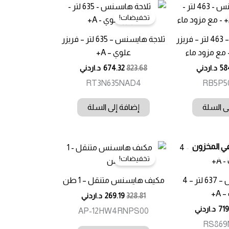
تخفيضات!
ثلاجة هايسنس – 463 لتر – فريزر
ثلاجة هايسنس – 635 لتر – فريزر
علوي – A+
58
د.اردني
823.68
674.32
د.اردني
RT3N635NAD4
RB5P5
ى السلة
إضافة إلى السلة
في المخزون
تخفيضات!
ثلاجة هايسنس – 637 لتر – 4
مكيف هايسنس متنقل – 1 طن
 A+
328.81
269.19
د.اردني
719
د.اردني
AP-12HW4RNPS00
RS869