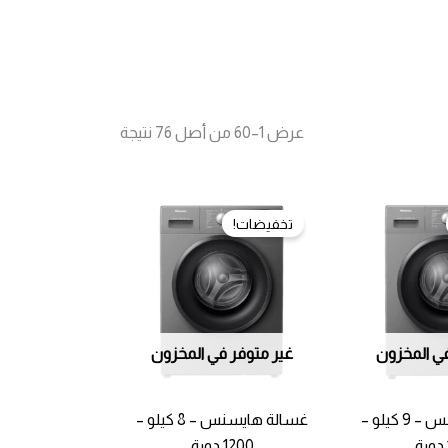
تم
عرض 1–60 من أصل 76 نتيجة
الفرز
حسب
الأحدث
تخفيضات!
في المخزون
غير متوفر في المخزون
غسالة هايسنس – 9 كيلو –
غسالة هايسنس – 8 كيلو –
1200 دورة