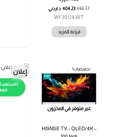
493.77
404.23
د.اردني
WF3S1243BT
قراءة المزيد
تخفيضات!
إعلان
اضغط
غير متوفر في المخزون
HISNSE TV – QLED/4K –
100 Inch