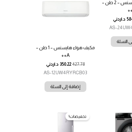
مكيف هواء هايسنس – 2 طن –
58
د.اردني
AS-24UW
ى السلة
مكيف هواء هايسنس – 1 طن –
A++
427.78
350.22
د.اردني
AS-12UW4RYRCB03
إضافة إلى السلة
تخفيضات!