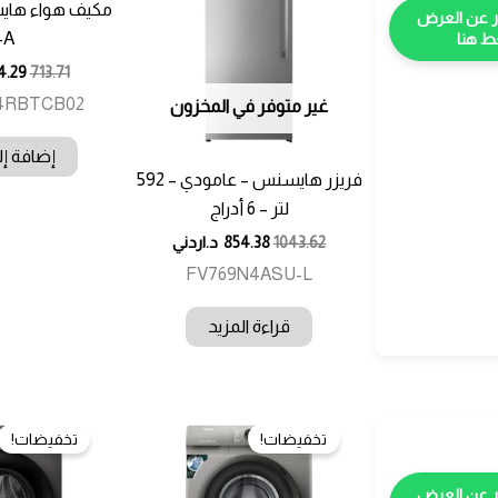
A++
 هنا
4.29
713.71
4RBTCB02
غير متوفر في المخزون
إضافة إل
فريزر هايسنس – عامودي – 592
لتر – 6 أدراج
1043.62
854.38
د.اردني
FV769N4ASU-L
قراءة المزيد
تخفيضات!
تخفيضات!