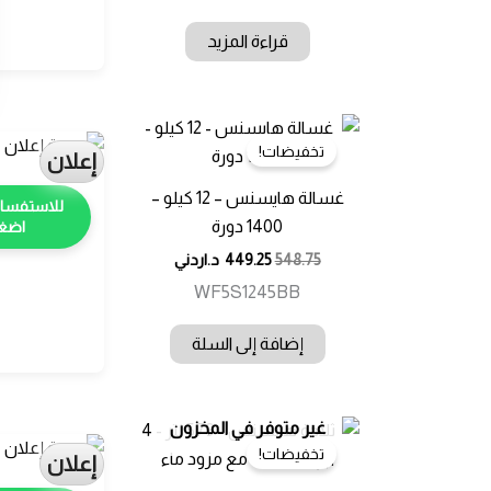
قراءة المزيد
تخفيضات!
إعلان
غسالة هايسنس – 12 كيلو –
1400 دورة
اضغط
548.75
449.25
د.اردني
WF5S1245BB
إضافة إلى السلة
غير متوفر في المخزون
تخفيضات!
إعلان