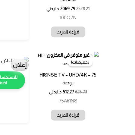
2528.21
2069.79
د.اردني
100Q7N
قراءة المزيد
غير متوفر في المخزون
تخفيضات!
إعلان
HISNSE TV – UHD/4K – 75
بوصة
اضغط
625.73
512.27
د.اردني
75A61NS
قراءة المزيد