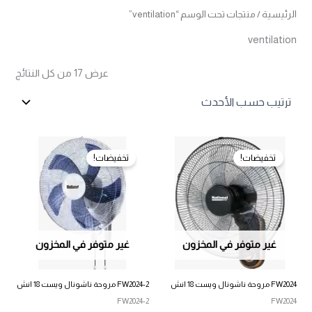
الرئيسية
/ منتجات تحت الوسم “ventilation”
ventilation
تم
عرض ⁦17⁩ من كل النتائج
الفرز
حس
الأح
تخفيضات!
تخفيضات!
غير متوفر في المخزون
غير متوفر في المخزون
FW2024 مروحة ناشونال ويست 18 انش
FW2024-2 مروحة ناشونال ويست 18 انش
FW2024-2
FW2024