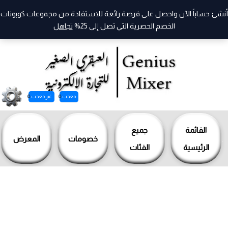
أنشئ حساباً الآن واحصل على فرصة رائعة للاستفادة من مجموعات كوبونات
الخصم الحصرية التي تصل إلى 25%
تجاهل
معجب
0
غير معجب
0
خطي
لى
القائمة
جميع
خصومات
المعرض
لمحتوى
الرئيسية
الفئات