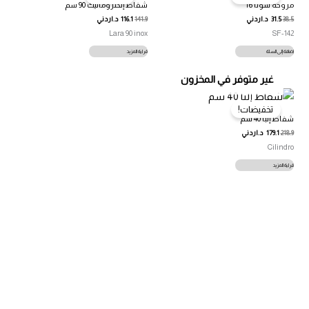
مروحة سونا 16″
شفاط إلكتروماتيك 90 سم
38.5
31.5
د.اردني
141.9
116.1
د.اردني
Lara 90 inox
SF-142
إضافة إلى السلة
قراءة المزيد
غير متوفر في المخزون
تخفيضات!
شفاط إلبا 40 سم
218.9
179.1
د.اردني
Cilindro
قراءة المزيد