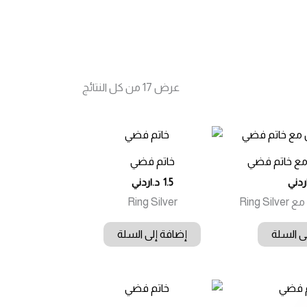
تم
عرض ⁦17⁩ من كل النتائج
الفرز
حسب
الأحدث
 مع خاتم فضي
خاتم فضي
ردني
1.5
د.اردني
Ring Silver
ى السلة
إضافة إلى السلة