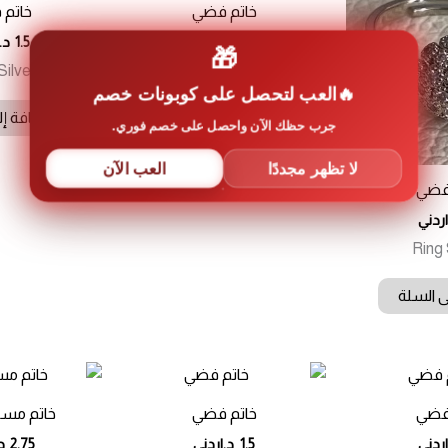
خاتم فضي
خاتم
1.5
د.اردني
1.5
د.
🎁
Silver
Ring Silver
العب لتحصل على كوبونات خصم
إضافة إلى السلة
إضافة إل
جرب حظك الآن واحصل على خصم فوري.
لا تظهر مجددًا
العب الآن
فضي
اردني
Ring 
ى السلة
فضي
خاتم فضي
خاتم مس
اردني
1.5
د.اردني
2.75
د