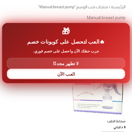
الرئيسية
/ منتجات تحت الوسم “Manual breast pump”
Manual breast pump
🎁
عرض النتيجة الوحيدة
العب لتحصل على كوبونات خصم
جرب حظك الآن واحصل على خصم فوري.
لا تظهر مجددًا
العب الآن
شفاط الحليب
8
د.اردني