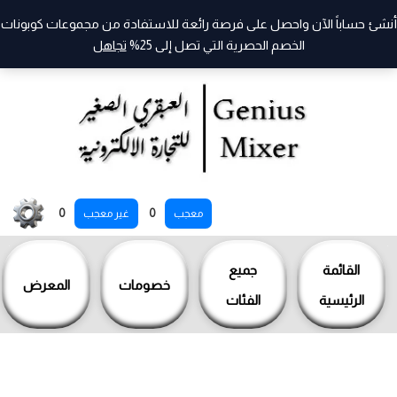
أنشئ حساباً الآن واحصل على فرصة رائعة للاستفادة من مجموعات كوبونات
الخصم الحصرية التي تصل إلى 25%
تجاهل
خطي
0
0
معجب
غير معجب
لى
لمحتوى
القائمة
جميع
خصومات
المعرض
الرئيسية
الفئات