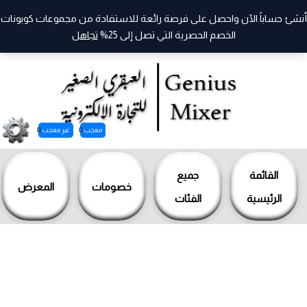
أنشئ حساباً الآن واحصل على فرصة رائعة للاستفادة من مجموعات كوبونات
الخصم الحصرية التي تصل إلى 25%
تجاهل
معجب
0
غير معجب
0
خطي
لى
القائمة
جميع
خصومات
المعرض
لمحتوى
الرئيسية
الفئات