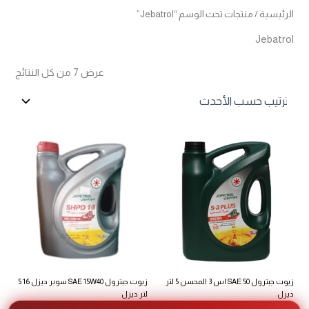
الرئيسية
/ منتجات تحت الوسم “Jebatrol”
Jebatrol
تم
عرض ⁦7⁩ من كل النتائج
الفرز
حس
الأح
زيوت جبترول SAE 50 اس 3 المحسن 5 لتر
زيوت جبترول SAE 15W40 سوبر ديزل 16 5
ديزل
لتر ديزل
14
د.اردني
17.5
د.اردني