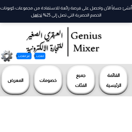
أنشئ حساباً الآن واحصل على فرصة رائعة للاستفادة من مجموعات كوبونات
الخصم الحصرية التي تصل إلى 25%
تجاهل
معجب
0
غير معجب
0
خطي
لى
القائمة
جميع
خصومات
المعرض
لمحتوى
الرئيسية
الفئات