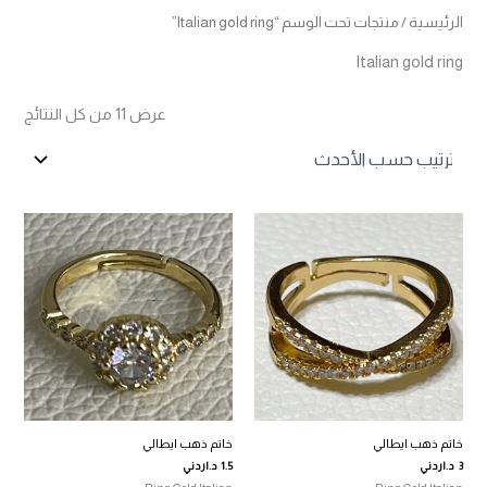
الرئيسية
/ منتجات تحت الوسم “Italian gold ring”
Italian gold ring
تم
عرض ⁦11⁩ من كل النتائج
الفرز
حس
الأح
خاتم ذهب ايطالي
خاتم ذهب ايطالي
3
د.اردني
1.5
د.اردني