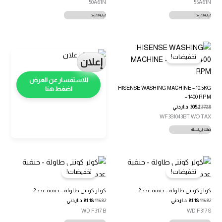
50A61N
55A61N
قراءة المزيد
قراءة المزيد
تخفيضات!
إعلان
HISENSE WASHING MACHINE – 10.5KG
اضغط هنا
– 1400 RPM
372.8
305.2
د.اردني
WF3S1043BT WO TAX
إضافة إلى السلة
تخفيضات!
تخفيضات!
كولر كونتي طاولة – حنفية عدد 2
كولر كونتي طاولة – حنفية عدد 2
116.82
81.18
د.اردني
116.82
81.18
د.اردني
WD F317 B
WD F317 S