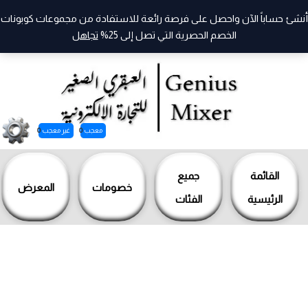
أنشئ حساباً الآن واحصل على فرصة رائعة للاستفادة من مجموعات كوبونات
الخصم الحصرية التي تصل إلى 25%
تجاهل
معجب
0
غير معجب
0
خطي
لى
القائمة
جميع
خصومات
المعرض
لمحتوى
الرئيسية
الفئات