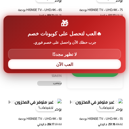
HISNSE TV – UHD/4K – 75 بوصة
HISNSE TV – UHD/4K – 65 بوصة
625.73
512.27
د.اردني
438.78
359.22
د.اردني
🎁
65A61NS
75A61NS
قراءة المزيد
قراءة المزيد
العب لتحصل على كوبونات خصم
جرب حظك الآن واحصل على خصم فوري.
غير متوفر في المخزون
لا تظهر مجددًا
تخفيضات!
إعلان
العب الآن
HISNSE TV – UHD/4K – 58 بوصة
350.8
287.2
د.اردني
اضغط هنا
58A61N
قراءة المزيد
غير متوفر في المخزون
غير متوفر في المخزون
تخفيضات!
تخفيضات!
HISNSE TV – UHD/4K – 55 بوصة
HISNSE TV – UHD/4K – 50 بوصة
306.82
251.18
د.اردني
251.83
206.17
د.اردني