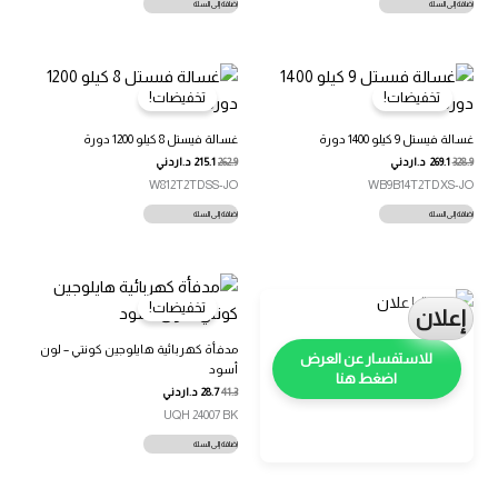
إضافة إلى السلة
إضافة إلى السلة
تخفيضات!
تخفيضات!
غسالة فيستل 9 كيلو 1400 دورة
غسالة فيستل 8 كيلو 1200 دورة
328.9
269.1
د.اردني
262.9
215.1
د.اردني
W812T2TDSS-JO
WB9B14T2TDXS-JO
إضافة إلى السلة
إضافة إلى السلة
تخفيضات!
إعلان
مدفأة كهربائية هايلوجين كونتي – لون
أسود
اضغط هنا
41.3
28.7
د.اردني
UQH 24007 BK
إضافة إلى السلة