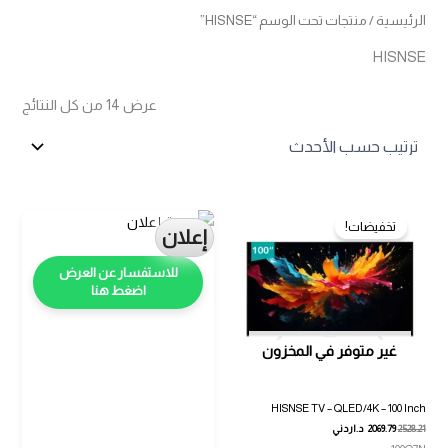
الرئيسية
/ منتجات تحت الوسم “HISNSE”
HISNSE
تم
عرض ⁦14⁩ من كل النتائج
الفرز
حس
الأح
تخفيضات!
إعلان
اضغط هنا
غير متوفر في المخزون
HISNSE TV – QLED/4K – 100 Inch
2528.21
2069.79
د.اردني