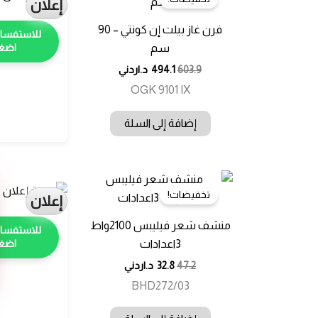
إعلان
فرن غاز بيلت إن كونتي – 90
سم
اضغط
603.9
494.1
د.اردني
OGK 9101 IX
إضافة إلى السلة
تخفيضات!
إعلان
منشف شعر فيليبس 2100واط
3اعدادات
اضغط
47.2
32.8
د.اردني
BHD272/03