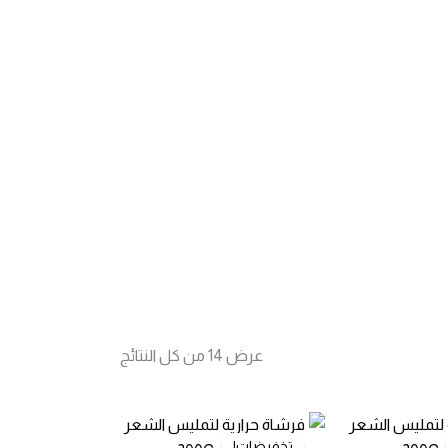
تم
عرض ⁦14⁩ من كل النتائج
الفرز
حسب
الأحدث
تخفيضات!