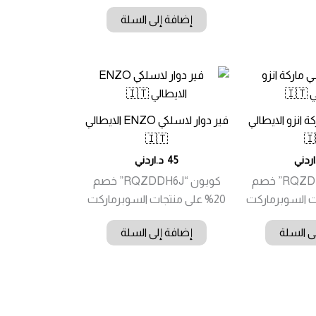
إضافة إلى السلة
 انزو الايطالي
فير دوار لاسلكي ENZO الايطالي
🇮🇹
🇮
اردني
45
د.اردني
كوبون “RQZDDH6J” خصم
كوبون “RQZDDH6J” خصم
20% على منتجات السوبرماركت
ى السلة
إضافة إلى السلة