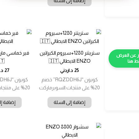
إضافة إلى السلة
ستريتنر 1280+سيروم الكيراتين
فير خماسي ماركة
ENZO الايطالي 🇮🇹
🇹
 هنا
25
د.اردني
27
د.
كوبون “RQZDDH6J” خصم
20% على منتجات السوبرماركت
20% على منتجات السوبرماركت
إضافة إلى السلة
إضافة إل