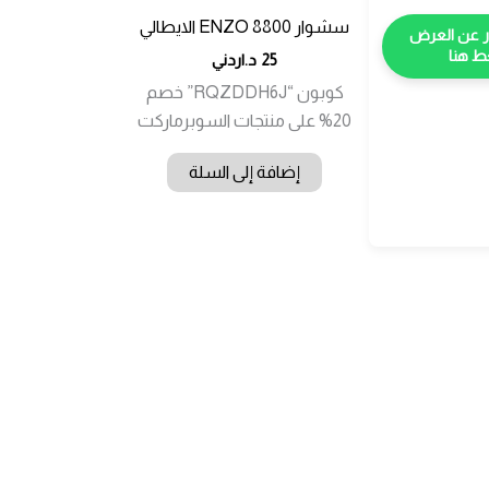
سشوار 8800 ENZO الايطالي
 هنا
25
د.اردني
كوبون “RQZDDH6J” خصم
20% على منتجات السوبرماركت
إضافة إلى السلة