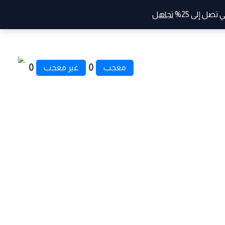
صل إلى 25%
تجاهل
0
0
معجب
غير معجب