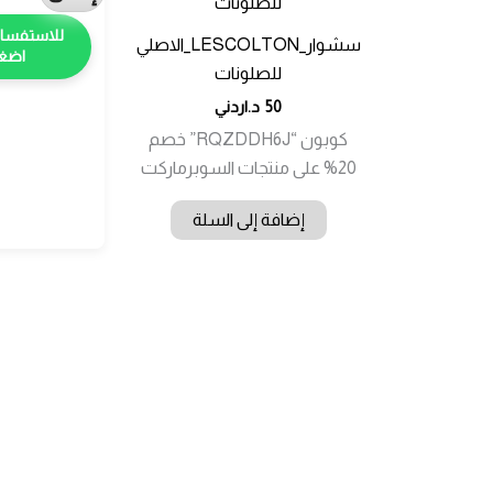
سشوار_LESCOLTON_الاصلي
اضغط
للصلونات
50
د.اردني
كوبون “RQZDDH6J” خصم
20% على منتجات السوبرماركت
إضافة إلى السلة