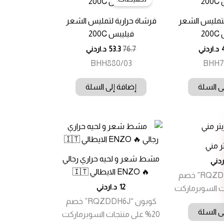
لتمليس الشعر
فرشاة حرارية لتمليس الشعر
2
فيليبس 200C
د.اردني
76.7
53.3
د.اردني
BHH880/03
BHH7
ى السلة
إضافة إلى السلة
ر مني
مشط شعر و لحيه حراري رجالي
ردني
🔥 ENZO الايطالي 🇮🇹
كوبون “RQZDDH6J” خصم
12
د.اردني
كوبون “RQZDDH6J” خصم
ى السلة
20% على منتجات السوبرماركت