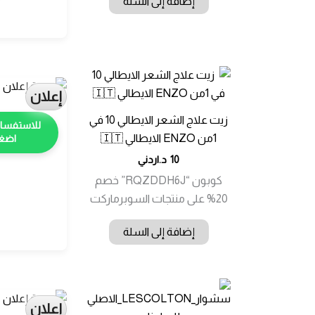
إضافة إلى السلة
إعلان
زيت علاج الشعر الايطالي 10 في
1من ENZO الايطالي 🇮🇹
اضغط
10
د.اردني
كوبون “RQZDDH6J” خصم
20% على منتجات السوبرماركت
إضافة إلى السلة
إعلان