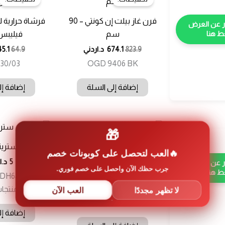
فرن غاز بيلت إن كونتي – 90
فرشاة حرارية 
سم
فيليبس 00C
 هنا
823.9
674.1
د.اردني
64.9
45.1
30/03
OGD 9406 BK
إضافة إلى السلة
إضافة إل
🎁
تخفيضات!
ستريت
العب لتحصل على كوبونات خصم
الة نزع الشعر – SATINELLE
5
د.ا
جرب حظك الآن واحصل على خصم فوري.
ESSENTIAL
 هنا
53.1
36.9
د.اردني
لا تظهر مجددًا
العب الآن
20% على منتجات السوبرماركت
BRE257/00
إضافة إل