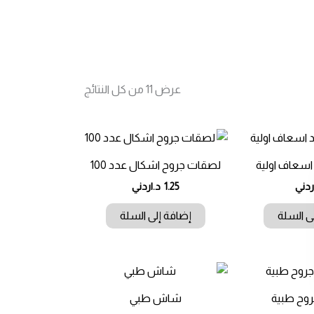
تم
عرض ⁦11⁩ من كل النتائج
الفرز
حسب
الأحدث
اسعاف اولية
لصقات جروح اشكال عدد 100
ردني
1.25
د.اردني
ى السلة
إضافة إلى السلة
وح طبية
شاش طبي