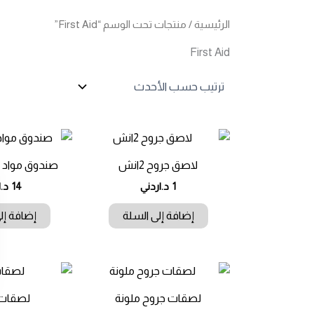
الرئيسية
/ منتجات تحت الوسم “First Aid”
First Aid
لاصق جروح 2انش
صندوق مواد ا
1
د.اردني
14
د.ا
إضافة إلى السلة
إضافة إل
لصقات جروح ملونة
لصقات 