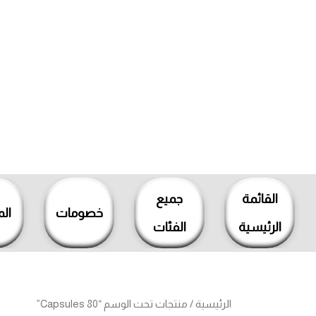
خطي
لى
لمحتوى
القائمة
جميع
خصومات
ال
الرئيسية
الفئات
الرئيسية
/ منتجات تحت الوسم “80 Capsules”