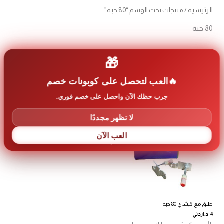
الرئيسية
/ منتجات تحت الوسم “80 حبة”
80 حبة
عرض النتيجة الوحيدة
🎁
العب لتحصل على كوبونات خصم
جرب حظك الآن واحصل على خصم فوري.
لا تظهر مجددًا
العب الآن
طلق مع كبشاي 80 حبه
4
د.اردني