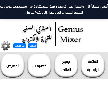
أنشئ حساباً الآن واحصل على فرصة رائعة للاستفادة من مجموعات كوبونات
الخصم الحصرية التي تصل إلى 25%
تجاهل
معجب
0
غير معجب
0
خطي
لى
القائمة
جميع
خصومات
المعرض
لمحتوى
الرئيسية
الفئات