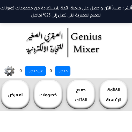
أنشئ حساباً الآن واحصل على فرصة رائعة للاستفادة من مجموعات كوبونات
الخصم الحصرية التي تصل إلى 25%
تجاهل
خطي
0
0
معجب
غير معجب
لى
لمحتوى
القائمة
جميع
خصومات
المعرض
الرئيسية
الفئات