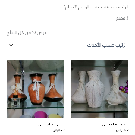
الرئيسية
/ منتجات تحت الوسم “3 قطع”
3 قطع
تم
عرض ⁦10⁩ من كل النتائج
الفرز
حس
الأح
طقم 3 قطع حجم وسط
طقم 3 قطع حجم وسط
7
د.اردني
7
د.اردني