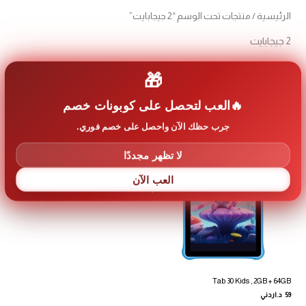
الرئيسية
/ منتجات تحت الوسم “2 جيجابايت”
2 جيجابايت
🎁
عرض النتيجة الوحيدة
العب لتحصل على كوبونات خصم
جرب حظك الآن واحصل على خصم فوري.
لا تظهر مجددًا
العب الآن
Tab 30 Kids , 2GB + 64GB
59
د.اردني