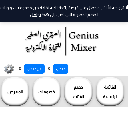
أنشئ حساباً الآن واحصل على فرصة رائعة للاستفادة من مجموعات كوبونات
الخصم الحصرية التي تصل إلى 25%
تجاهل
خطي
0
0
معجب
غير معجب
لى
لمحتوى
القائمة
جميع
خصومات
المعرض
الرئيسية
الفئات