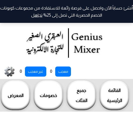
أنشئ حساباً الآن واحصل على فرصة رائعة للاستفادة من مجموعات كوبونات
الخصم الحصرية التي تصل إلى 25%
تجاهل
خطي
0
0
معجب
غير معجب
لى
لمحتوى
القائمة
جميع
خصومات
المعرض
الرئيسية
الفئات