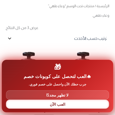
الرئيسية
/ منتجات تحت الوسم “وعاء طهي”
وعاء طهي
تم
عرض ⁦3⁩ من كل النتائج
الفرز
حس
الأح
🎁
العب لتحصل على كوبونات خصم
جرب حظك الآن واحصل على خصم فوري.
لا تظهر مجددًا
العب الآن
طنجرة ضغط المنيوم 25 لتر السيف
طنجرة ضغط المنيوم 15 لتر السيف
53
د.اردني
34
د.اردني