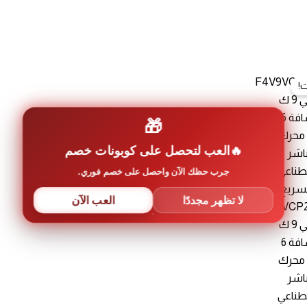
!
🎁
العب لتحصل على كوبونات خصم
جرب حظك الآن واحصل على خصم فوري.
لا تظهر مجددًا
العب الآن
F4V9VCP
غسالة ال جي 9 ك
سلفر + نشافة 6
 محرك
باشر
صطناعي