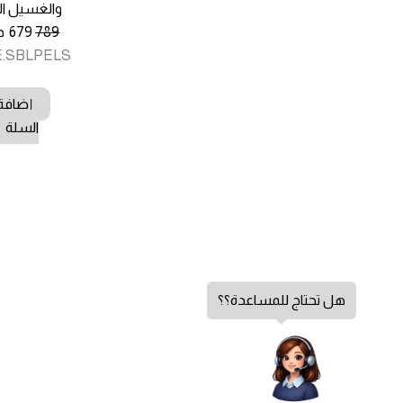
والغسيل ا
السعر
ال
789
679
د
الأصلي
ال
E.SBLPELS
هو:
هو
789.00 د.
.00
إضافة 
السلة
هل تحتاج للمساعدة؟؟