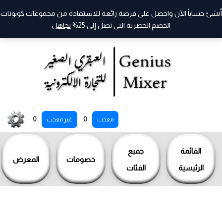
أنشئ حساباً الآن واحصل على فرصة رائعة للاستفادة من مجموعات كوبونات
الخصم الحصرية التي تصل إلى 25%
تجاهل
خطي
0
0
معجب
غير معجب
لى
لمحتوى
القائمة
جميع
خصومات
المعرض
الرئيسية
الفئات