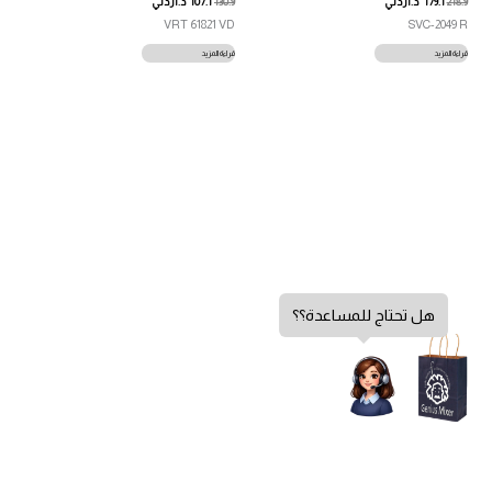
218.9
179.1
د.اردني
130.9
107.1
د.اردني
VRT 61821 VD
SVC-2049 R
قراءة المزيد
قراءة المزيد
هل تحتاج للمساعدة؟؟
سياسة الخصوصية