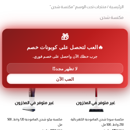
الرئيسية
/ منتجات تحت الوسم “مكنسة شحن”
مكنسة شحن
تم
عرض ⁦2⁩ من كل النتائج
🎁
الفرز
حس
الأح
العب لتحصل على كوبونات خصم
جرب حظك الآن واحصل على خصم فوري.
تخفيضات!
تخفيضات!
لا تظهر مجددًا
العب الآن
غير متوفر في المخزون
غير متوفر في المخزون
مكنسة سونا شحن العامودية الكهربائية
مكنسة بيكو شحن العامودية 120 واط , 500
250 واط , 500 مل
مل