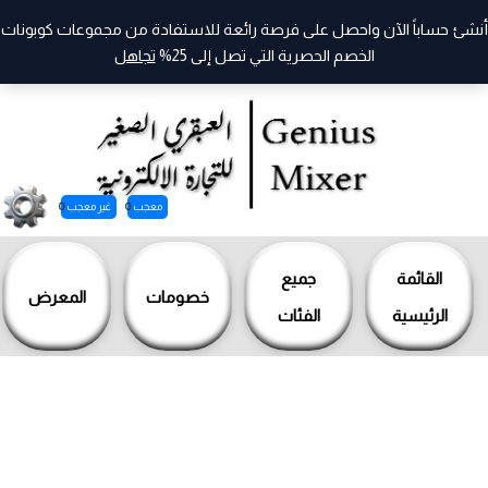
أنشئ حساباً الآن واحصل على فرصة رائعة للاستفادة من مجموعات كوبونات
الخصم الحصرية التي تصل إلى 25%
تجاهل
معجب
0
غير معجب
0
خطي
لى
القائمة
جميع
خصومات
المعرض
لمحتوى
الرئيسية
الفئات