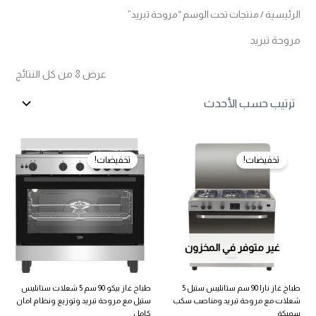
الرئيسية
/ منتجات تحت الوسم “مروحة تبريد”
مروحة تبريد
تم
عرض ⁦8⁩ من كل النتائج
الفرز
حس
الأح
تخفيضات!
تخفيضات!
غير متوفر في المخزون
طباخ غاز نارا 90 سم ستانليس ستيل 5
طباخ غاز بيكو 90 سم 5 شعلات ستانليس
شعلات مع مروحة تبريد ومناصب سكب
ستيل مع مروحة تبريد وتوزيع ونظام امان
سميكة
كامل