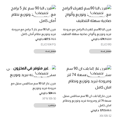
تخفيضات!
تخفيضات!
فرن البا 90سم كهرباء 9برامج مع مروحة
فرن البا 90 سم غاز 5 برامج مع مروحة
تبريد وتوزيع وألواح صاجية سهلة التنظيف
تبريد وتوزيع نظام أمان كامل
823.9
674.1
د.اردني
742.5
607.5
د.اردني
ELIO 934 FG
ELIO 910
إضافة إلى السلة
إضافة إلى السلة
غير متوفر في المخزون
تخفيضات!
تخفيضات!
فرن غاز البا 90 سم ستانليس ستيل مع
مروحة تبريد وتوزيع
616
504
د.اردني
فرن غاز إلبا بلت ان 90 سم ستانلس ستيل
109-50 XFN
بسعة 74 لتر ومروحة تبريد وتوزيع ونظام
امان كامل
قراءة المزيد
698.5
571.5
د.اردني
109-52 XN