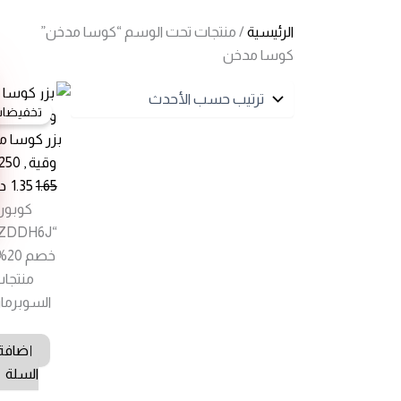
الرئيسية
/ منتجات تحت الوسم “كوسا مدخن”
كوسا مدخن
تخفيضات
بزر كوسا م
وقية , 250 غرام
1.65
1.35
د.
كوبون
خصم
منتجا
السوبرما
إضافة 
السلة