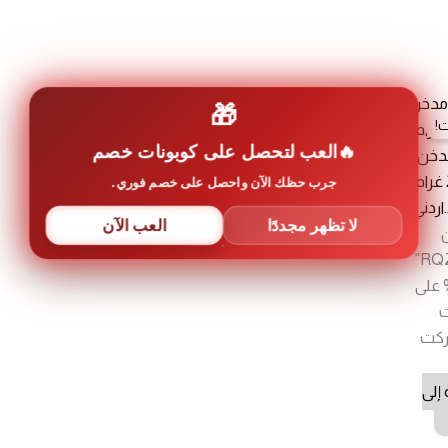
🎁
!
العب لتحصل على كوبونات خصم
دخن /
جرب حظك الآن واحصل على خصم فوري.
اردني
لا تظهر مجددًا
العب الآن
“RQZDDH6J”
 20% على
ت
ركت
إلى