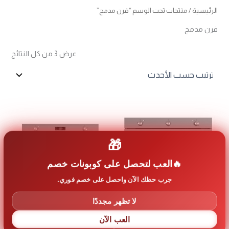
الرئيسية
/ منتجات تحت الوسم “فرن مدمج”
فرن مدمج
تم
عرض ⁦3⁩ من كل النتائج
الفرز
حس
الأح
🎁
العب لتحصل على كوبونات خصم
جرب حظك الآن واحصل على خصم فوري.
غير متوفر في المخزون
غير متوفر في المخزون
لا تظهر مجددًا
فرن غاز أوبرا بلت ان – 90سم – 125 لتر
فرن غاز أوبرا بلت ان – 90سم – 125 لتر
العب الآن
OSG962D4F
OSG961M4F