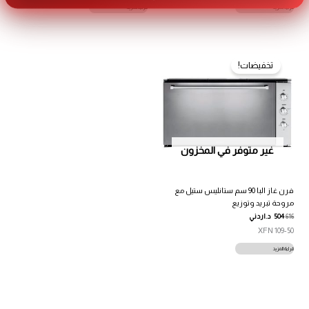
قراءة المزيد
قراءة المزيد
تخفيضات!
غير متوفر في المخزون
فرن غاز البا 90 سم ستانليس ستيل مع
مروحة تبريد وتوزيع
616
504
د.اردني
109-50 XFN
قراءة المزيد