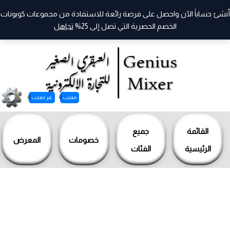
أنشئ حساباً الآن واحصل على فرصة رائعة للاستفادة من مجموعات كوبونات
الخصم الحصرية التي تصل إلى 25%
تجاهل
معجب
0
غير معجب
0
خطي
لى
القائمة
جميع
خصومات
المعرض
لمحتوى
الرئيسية
الفئات