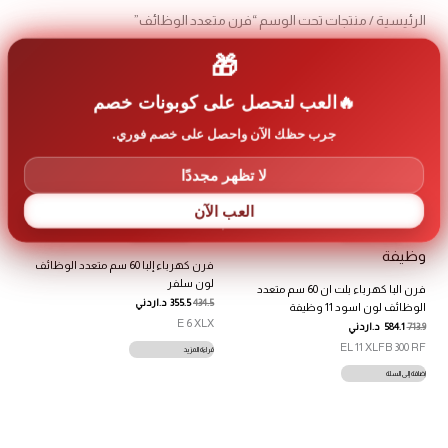
الرئيسية
/ منتجات تحت الوسم “فرن متعدد الوظائف”
🎁
فرن متعدد الوظائف
العب لتحصل على كوبونات خصم
تم
عرض ⁦2⁩ من كل النتائج
الفرز
جرب حظك الآن واحصل على خصم فوري.
حس
الأح
لا تظهر مجددًا
غير متوفر في المخزون
العب الآن
تخفيضات!
تخفيضات!
فرن كهرباء إلبا 60 سم متعدد الوظائف
لون سلفر
فرن البا كهرباء بلت ان 60 سم متعدد
434.5
355.5
د.اردني
الوظائف لون اسود 11 وظيفة
E 6 XLX
713.9
584.1
د.اردني
EL 11 XLFB 300 RF
قراءة المزيد
إضافة إلى السلة