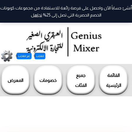
أنشئ حساباً الآن واحصل على فرصة رائعة للاستفادة من مجموعات كوبونات
الخصم الحصرية التي تصل إلى 25%
تجاهل
معجب
0
غير معجب
0
خطي
لى
القائمة
جميع
خصومات
المعرض
لمحتوى
الرئيسية
الفئات