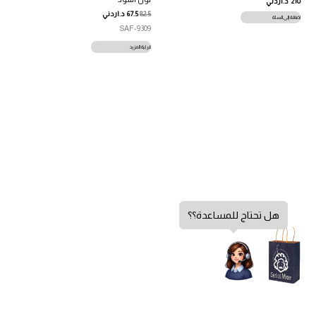
210
د.اردني
82.5
67.5
د.اردني
إضافة إلى السلة
SAF-9309
قراءة المزيد
هل تحتاج للمساعدة؟؟