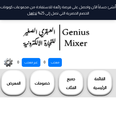
أنشئ حساباً الآن واحصل على فرصة رائعة للاستفادة من مجموعات كوبونات
الخصم الحصرية التي تصل إلى 25%
تجاهل
خطي
0
0
معجب
غير معجب
لى
لمحتوى
القائمة
جميع
خصومات
المعرض
الرئيسية
الفئات