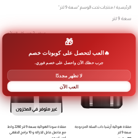
الرئيسية
/ منتجات تحت الوسم “سعة 9 لتر”
سعة 9 لتر
تم
عرض ⁦2⁩ من كل النتائج
الفرز
🎁
حس
الأح
العب لتحصل على كوبونات خصم
جرب حظك الآن واحصل على خصم فوري.
تخفيضات!
لا تظهر مجددًا
العب الآن
غير متوفر في المخزون
مقلاة هوائية أرشيا ذات السلة المزدوجة
مقلاة سونا الهوائية بسعة 9 لتر 2260 واط
سعة 9 لتر
مع فاصل قابل للازالة و 10 برامج للطهي
لون اسود