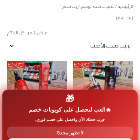
الرئيسية
/ منتجات تحت الوسم “زيت شعر”
زيت شعر
تم
عرض ⁦4⁩ من كل النتائج
الفرز
حس
الأح
🎁
العب لتحصل على كوبونات خصم
جرب حظك الآن واحصل على خصم فوري.
زيت الكرياتين من Dr. Enzo Keratin
زيت علاج الشعر الايطالي 10 في 1من
لا تظهر مجددًا
الايطالية 🇮🇹
ENZO الايطالي 🇮🇹
7
د.اردني
10
د.اردني