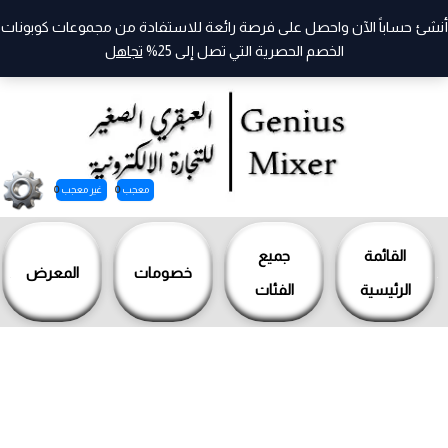
أنشئ حساباً الآن واحصل على فرصة رائعة للاستفادة من مجموعات كوبونات
الخصم الحصرية التي تصل إلى 25%
تجاهل
معجب
0
غير معجب
0
خطي
لى
القائمة
جميع
خصومات
المعرض
لمحتوى
الرئيسية
الفئات