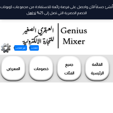
أنشئ حساباً الآن واحصل على فرصة رائعة للاستفادة من مجموعات كوبونات
الخصم الحصرية التي تصل إلى 25%
تجاهل
معجب
0
غير معجب
0
خطي
لى
القائمة
جميع
خصومات
المعرض
لمحتوى
الرئيسية
الفئات