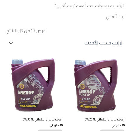
الرئيسية
/ منتجات تحت الوسم “زيت ألماني”
زيت ألماني
تم
عرض ⁦19⁩ من كل النتائج
الفرز
حس
الأح
زيوت مانول الالماني 5W20 4L
زيوت مانول الالماني 5W30 4L
20
د.اردني
20
د.اردني