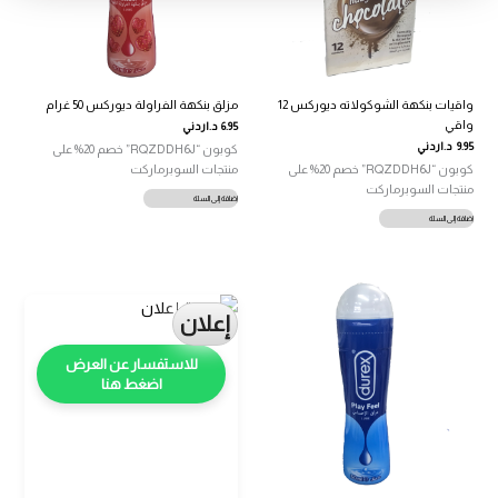
واقيات بنكهة الشوكولاته ديوركس 12
مزلق بنكهة الفراولة ديوركس 50 غرام
واقي
6.95
د.اردني
9.95
د.اردني
كوبون “RQZDDH6J” خصم 20% على
كوبون “RQZDDH6J” خصم 20% على
منتجات السوبرماركت
منتجات السوبرماركت
إضافة إلى السلة
إضافة إلى السلة
إعلان
اضغط هنا