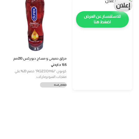
إعلان
اضغط هنا
مزلق حميمي و مساج ديوركس 200مم
13.5
د.اردني
كوبون “RQZDDH6J” خصم 20% على
منتجات السوبرماركت
إضافة إلى السلة