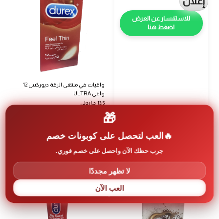
إعلان
اضغط هنا
واقيات في منتهى الرقة ديوركس 12
واقي ULTRA
13.5
د.اردني
🎁
كوبون “RQZDDH6J” خصم 20% على
منتجات السوبرماركت
العب لتحصل على كوبونات خصم
إضافة إلى السلة
جرب حظك الآن واحصل على خصم فوري.
لا تظهر مجددًا
العب الآن