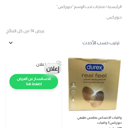
الرئيسية
/ منتجات تحت الوسم “ديوركس”
ديوركس
تم
عرض ⁦14⁩ من كل النتائج
الفرز
حس
الأح
إعلان
اضغط هنا
واقيات الاحساس بملمس طبيعي
ديوركس 3 واقيات