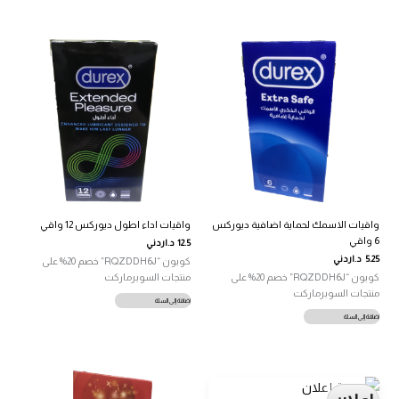
واقيات الاسمك لحماية اضافية ديوركس
واقيات اداء اطول ديوركس 12 واقي
6 واقي
12.5
د.اردني
5.25
د.اردني
كوبون “RQZDDH6J” خصم 20% على
كوبون “RQZDDH6J” خصم 20% على
منتجات السوبرماركت
منتجات السوبرماركت
إضافة إلى السلة
إضافة إلى السلة