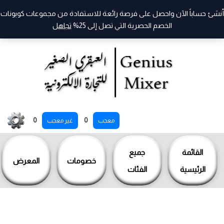
أنشئ حساباً الآن واحصل على فرصة رائعة للاستفادة من مجموعات كوبونات
الخصم الحصرية التي تصل إلى 25%
تجاهل
خطي
0
0
معجب
غير معجب
لى
لمحتوى
القائمة
جميع
خصومات
المعرض
الرئيسية
الفئات