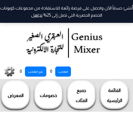
أنشئ حساباً الآن واحصل على فرصة رائعة للاستفادة من مجموعات كوبونات
الخصم الحصرية التي تصل إلى 25%
تجاهل
خطي
0
0
معجب
غير معجب
لى
لمحتوى
القائمة
جميع
خصومات
المعرض
الرئيسية
الفئات