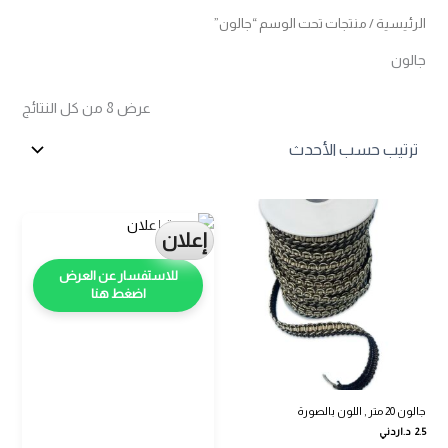
الرئيسية
/ منتجات تحت الوسم “جالون”
جالون
تم
عرض ⁦8⁩ من كل النتائج
الفرز
حس
الأح
إعلان
اضغط هنا
جالون 20 متر , اللون بالصورة
2.5
د.اردني