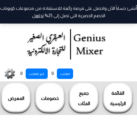
أنشئ حساباً الآن واحصل على فرصة رائعة للاستفادة من مجموعات كوبونات
الخصم الحصرية التي تصل إلى 25%
تجاهل
خطي
0
0
معجب
غير معجب
لى
لمحتوى
القائمة
جميع
خصومات
المعرض
الرئيسية
الفئات